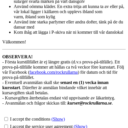
sula/ger svarta märken på vårt dansgolv
Använd oömma kläder. En extra tröja att kunna ta av eller på,
vår lokal ligger i källaren och upplevs ibland som
varm, ibland som kylig
Använd inte starka parfymer eller andra dofter, tänk på de du
dansar med
Kom ihåg att lägga i P-skiva när ni kommer till vår danslokal
Välkommen!
OBSERVERA!
- Första kurstillfället är ej längre gratis (d.v.s prova-på-tilfälle). Ett
prova-på-tillfälle kommer att hållas ca två veckor före kursstart. Följ
vår Facebook (
facebook.com/rockrullarna
) för datum och tid för
prova-på-tillfället.
-
Eventuell avanmälan skall ske
senast en (1) vecka innan
kursstart
. Därefter är anmälan bindande vilket innebär att
kursavgiften skall betalas.
-
Kursavgiften återbetalas endast vid uppvisande av läkarintyg.
- Avanmälan och frågor skickas till:
kurser@rockrullarna.se
.
I accept the conditions
(Show)
I accept the service user agreement
(Show)