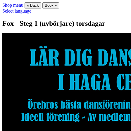
Shop menu
« Back
Book »
Select language
Fox - Steg 1 (nybörjare) torsdagar