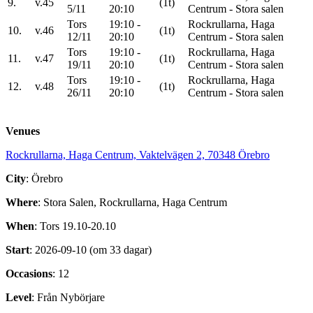
9.
v.45
(1t)
5/11
20:10
Centrum - Stora salen
Tors
19:10 -
Rockrullarna, Haga
10.
v.46
(1t)
12/11
20:10
Centrum - Stora salen
Tors
19:10 -
Rockrullarna, Haga
11.
v.47
(1t)
19/11
20:10
Centrum - Stora salen
Tors
19:10 -
Rockrullarna, Haga
12.
v.48
(1t)
26/11
20:10
Centrum - Stora salen
Venues
Rockrullarna, Haga Centrum, Vaktelvägen 2, 70348 Örebro
City
: Örebro
Where
: Stora Salen, Rockrullarna, Haga Centrum
When
: Tors 19.10-20.10
Start
: 2026-09-10 (om 33 dagar)
Occasions
: 12
Level
: Från Nybörjare