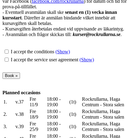
vår Facebook (
facebook.com/rockrullarna
) för datum och tid för
prova-på-tillfället.
-
Eventuell avanmälan skall ske
senast en (1) vecka innan
kursstart
. Därefter är anmälan bindande vilket innebär att
kursavgiften skall betalas.
-
Kursavgiften återbetalas endast vid uppvisande av läkarintyg.
- Avanmälan och frågor skickas till:
kurser@rockrullarna.se
.
I accept the conditions
(Show)
I accept the service user agreement
(Show)
Planned occasions
Fre
18:00 -
Rockrullarna, Haga
1.
v.37
(1t)
11/9
19:00
Centrum - Stora salen
Fre
18:00 -
Rockrullarna, Haga
2.
v.38
(1t)
18/9
19:00
Centrum - Stora salen
Fre
18:00 -
Rockrullarna, Haga
3.
v.39
(1t)
25/9
19:00
Centrum - Stora salen
Fre
18:00 -
Rockrullarna, Haga