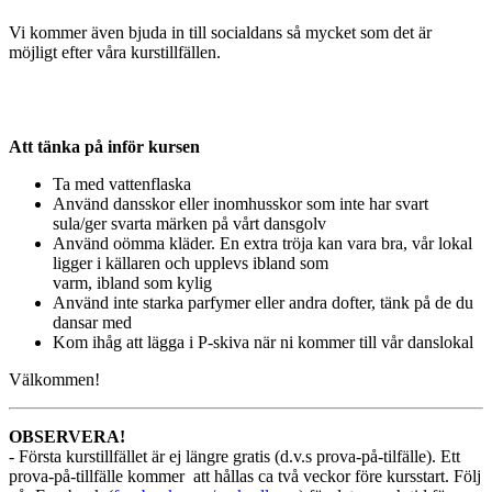
Vi kommer även bjuda in till socialdans så mycket som det är
möjligt efter våra kurstillfällen.
Att tänka på inför kursen
Ta med vattenflaska
Använd dansskor eller inomhusskor som inte har svart
sula/ger svarta märken på vårt dansgolv
Använd oömma kläder. En extra tröja kan vara bra, vår lokal
ligger i källaren och upplevs ibland som
varm, ibland som kylig
Använd inte starka parfymer eller andra dofter, tänk på de du
dansar med
Kom ihåg att lägga i P-skiva när ni kommer till vår danslokal
Välkommen!
OBSERVERA!
- Första kurstillfället är ej längre gratis (d.v.s prova-på-tilfälle). Ett
prova-på-tillfälle kommer att hållas ca två veckor före kursstart. Följ