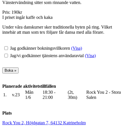
Vänstervändning sitter som rinnande vatten.
Pris: 190kr
I priset ingår kaffe och kaka
Under våra danskurser sker traditionella byten på ring. Vilket
innebär att man som tex följare får dansa med alla förare.
Jag godkänner bokningsvillkoren
(Visa)
Jag/vi godkänner tjänstens användaravtal
(Visa)
Planerade aktivitetstillfällen
Mån
18:30 -
(2t,
Rock You 2 - Stora
1.
v.23
1/6
21:00
30m)
Salen
Plats
Rock You 2, Höjdgatan 7, 64132 Katrineholm