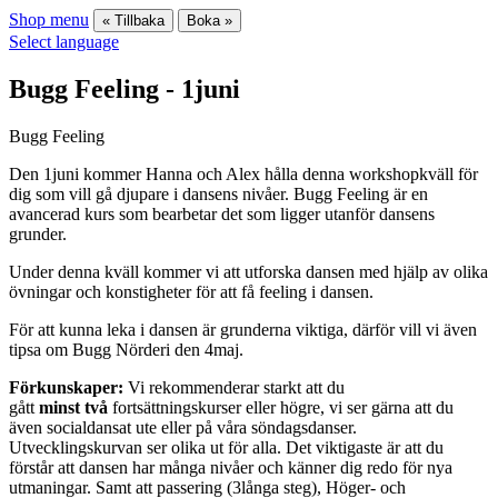
Shop menu
« Tillbaka
Boka »
Select language
Bugg Feeling - 1juni
Bugg Feeling
Den 1juni kommer Hanna och Alex hålla denna workshopkväll för
dig som vill gå djupare i dansens nivåer. Bugg Feeling är en
avancerad kurs som bearbetar det som ligger utanför dansens
grunder.
Under denna kväll kommer vi att utforska dansen med hjälp av olika
övningar och konstigheter för att få feeling i dansen.
För att kunna leka i dansen är grunderna viktiga, därför vill vi även
tipsa om Bugg Nörderi den 4maj.
Förkunskaper:
Vi rekommenderar starkt att du
gått
minst
två
fortsättningskurser eller högre, vi ser gärna att du
även socialdansat ute eller på våra söndagsdanser.
Utvecklingskurvan ser olika ut för alla. Det viktigaste är att du
förstår att dansen har många nivåer och känner dig redo för nya
utmaningar. Samt att passering (3långa steg), Höger- och