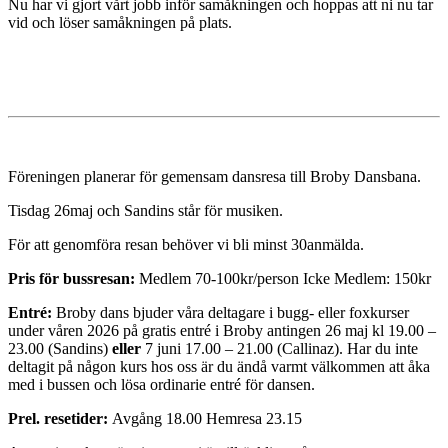
Nu har vi gjort vårt jobb inför samåkningen och hoppas att ni nu tar
vid och löser samåkningen på plats.
Föreningen planerar för gemensam dansresa till Broby Dansbana.
Tisdag 26maj och Sandins står för musiken.
För att genomföra resan behöver vi bli minst 30anmälda.
Pris för bussresan:
Medlem 70-100kr/person Icke Medlem: 150kr
Entré:
Broby dans bjuder våra deltagare i bugg- eller foxkurser
under våren 2026 på gratis entré i Broby antingen 26 maj kl 19.00 –
23.00 (Sandins)
eller
7 juni 17.00 – 21.00 (Callinaz). Har du inte
deltagit på någon kurs hos oss är du ändå varmt välkommen att åka
med i bussen och lösa ordinarie entré för dansen.
Prel. resetider:
Avgång 18.00 Hemresa 23.15