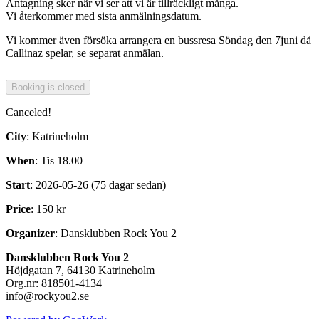
Antagning sker när vi ser att vi är tillräckligt många.
Vi återkommer med sista anmälningsdatum.
Vi kommer även försöka arrangera en bussresa Söndag den 7juni då
Callinaz spelar, se separat anmälan.
Canceled!
City
: Katrineholm
When
: Tis 18.00
Start
: 2026-05-26 (75 dagar sedan)
Price
: 150 kr
Organizer
: Dansklubben Rock You 2
Dansklubben Rock You 2
Höjdgatan 7, 64130 Katrineholm
Org.nr: 818501-4134
info@rockyou2.se