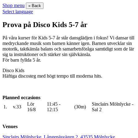
Shop menu
« Back
Select language
Prova på Disco Kids 5-7 år
På våra kurser för Kids 5-7 år står dansglädjen i fokus! Vi dansar till
medryckande musik som barnen känner igen. Barnen utvecklar sin
motorik, taktkänsla balans och samarbetsföråga samtidigt som de lär
sig ta instruktioner och stärker sin självkänsla.
För barn fyllda 5 år.
Disco Kids
Häftiga discosteg med högt tempo till moderna hits.
Planned occasions
Lör
11:45 -
Sinclairs Mölnlycke -
1.
v.33
(30m)
16/8
12:15
Sal 2
Venues
Sinclairs Mölnlycke, Långenäsvägen 2, 43535 Mölnlycke