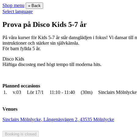
Shop menu
« Back
Select language
Prova på Disco Kids 5-7 år
På våra kurser för Kids 5-7 år står dansglädjen i fokus! Vi dansar ti
instruktioner och stärker sin självkänsla.
För barn fyllda 5 år.
Disco Kids
Häftiga discosteg med högt tempo till moderna hits.
Planned occasions
1.
v.03
Lör 17/1
11:10 - 11:40
(30m)
Sinclairs Mölnlycke 
Venues
Sinclairs Mölnlycke, Långenäsvägen 2, 43535 Mölnlycke