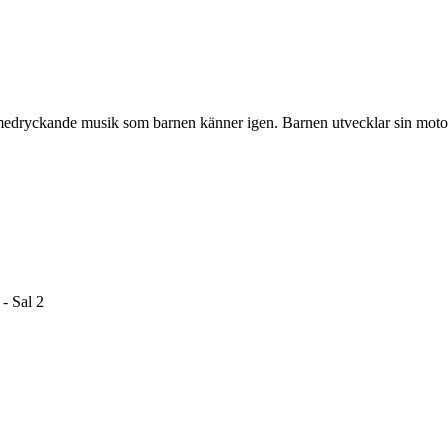
ll medryckande musik som barnen känner igen. Barnen utvecklar sin motor
- Sal 2