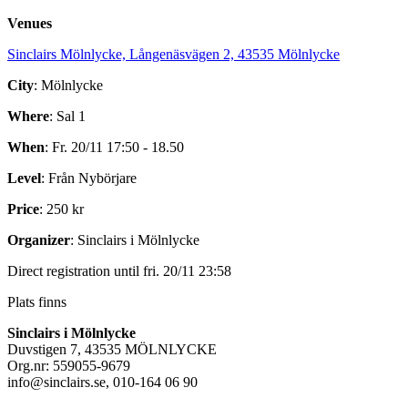
Venues
Sinclairs Mölnlycke, Långenäsvägen 2, 43535 Mölnlycke
City
: Mölnlycke
Where
: Sal 1
When
: Fr. 20/11 17:50 - 18.50
Level
: Från Nybörjare
Price
: 250 kr
Organizer
: Sinclairs i Mölnlycke
Direct registration until fri. 20/11 23:58
Plats finns
Sinclairs i Mölnlycke
Duvstigen 7, 43535 MÖLNLYCKE
Org.nr: 559055-9679
info@sinclairs.se, 010-164 06 90