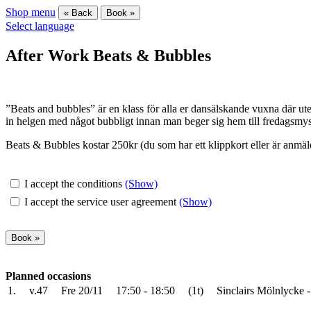
Shop menu
« Back
Book »
Select language
After Work Beats & Bubbles
”Beats and bubbles” är en klass för alla er dansälskande vuxna där ute!
in helgen med något bubbligt innan man beger sig hem till fredagsmys
Beats & Bubbles kostar 250kr (du som har ett klippkort eller är anmäld
I accept the conditions
(Show)
I accept the service user agreement
(Show)
Planned occasions
1.
v.47
Fre 20/11
17:50 - 18:50
(1t)
Sinclairs Mölnlycke -