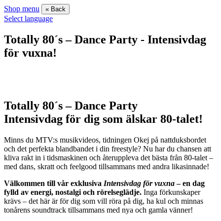
Shop menu
« Back
Select language
Totally 80´s – Dance Party - Intensivdag
för vuxna!
Totally 80´s – Dance Party
Intensivdag för dig som älskar 80-talet!
Minns du MTV:s musikvideos, tidningen Okej på nattduksbordet
och det perfekta blandbandet i din freestyle? Nu har du chansen att
kliva rakt in i tidsmaskinen och återuppleva det bästa från 80-talet –
med dans, skratt och feelgood tillsammans med andra likasinnade!
Välkommen till vår exklusiva
Intensivdag för vuxna
– en dag
fylld av energi, nostalgi och rörelseglädje.
Inga förkunskaper
krävs – det här är för dig som vill röra på dig, ha kul och minnas
tonårens soundtrack tillsammans med nya och gamla vänner!