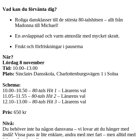
Vad kan du förvänta dig?
Roliga dansklasser till de största 80-talshitsen – allt från
Madonna till Michael!
En avslappnad och varm atmosfär med mycket skratt.
Frukt och förfriskningar i pauserna
När?
Lördag 8 november
Tid:
10.00–13.00
Plats:
Sinclairs Dansskola, Charlottenburgsvägen 1 i Solna
Schema:
10.00–10.50 –
80-tals Hit 1
– Lärarens val
11.05–11.55 –
80-tals Hit 2
– Lärarens val
12.10–13.00 –
80-tals Hit 3
– Lärarens val
Pris:
650 kr
Nivå:
Du behöver inte ha någon dansvana – vi lovar att du hänger med
ändå! Vissa pass är lite enklare, andra med mer fart – men alltid med