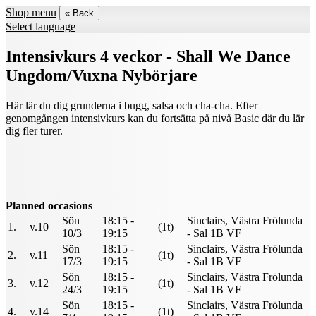
Shop menu
« Back
Select language
Intensivkurs 4 veckor - Shall We Dance
Ungdom/Vuxna Nybörjare
Här lär du dig grunderna i bugg, salsa och cha-cha. Efter
genomgången intensivkurs kan du fortsätta på nivå Basic där du lär
dig fler turer.
Planned occasions
Sön
18:15 -
Sinclairs, Västra Frölunda
1.
v.10
(1t)
10/3
19:15
- Sal 1B VF
Sön
18:15 -
Sinclairs, Västra Frölunda
2.
v.11
(1t)
17/3
19:15
- Sal 1B VF
Sön
18:15 -
Sinclairs, Västra Frölunda
3.
v.12
(1t)
24/3
19:15
- Sal 1B VF
Sön
18:15 -
Sinclairs, Västra Frölunda
4.
v.14
(1t)