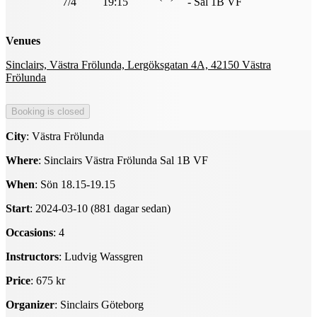
7/4
19:15
- Sal 1B VF
Venues
Sinclairs, Västra Frölunda, Lergöksgatan 4A, 42150 Västra
Frölunda
City
: Västra Frölunda
Where
: Sinclairs Västra Frölunda Sal 1B VF
When
: Sön 18.15-19.15
Start
: 2024-03-10 (881 dagar sedan)
Occasions
: 4
Instructors
: Ludvig Wassgren
Price
: 675 kr
Organizer
: Sinclairs Göteborg