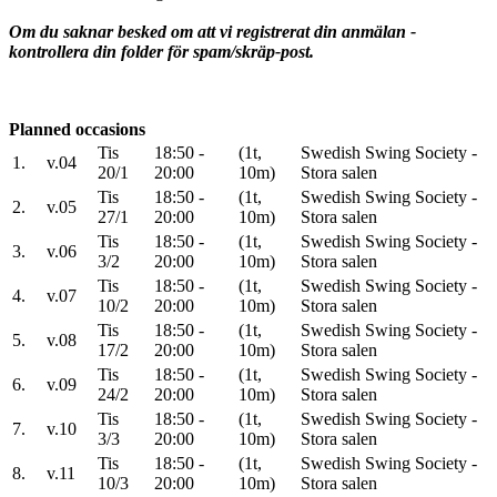
Om du saknar besked om att vi registrerat din anmälan -
kontrollera din folder för spam/skräp-post.
Planned occasions
Tis
18:50 -
(1t,
Swedish Swing Society -
1.
v.04
20/1
20:00
10m)
Stora salen
Tis
18:50 -
(1t,
Swedish Swing Society -
2.
v.05
27/1
20:00
10m)
Stora salen
Tis
18:50 -
(1t,
Swedish Swing Society -
3.
v.06
3/2
20:00
10m)
Stora salen
Tis
18:50 -
(1t,
Swedish Swing Society -
4.
v.07
10/2
20:00
10m)
Stora salen
Tis
18:50 -
(1t,
Swedish Swing Society -
5.
v.08
17/2
20:00
10m)
Stora salen
Tis
18:50 -
(1t,
Swedish Swing Society -
6.
v.09
24/2
20:00
10m)
Stora salen
Tis
18:50 -
(1t,
Swedish Swing Society -
7.
v.10
3/3
20:00
10m)
Stora salen
Tis
18:50 -
(1t,
Swedish Swing Society -
8.
v.11
10/3
20:00
10m)
Stora salen