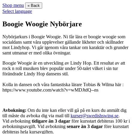
Shop menu
« Back
Select language
Boogie Woogie Nybörjare
Nybörjarkurs i Boogie Woogie. Ni får lära er boogie woogie som
socialdans samt våra upplevelser gällande likheter och skillnader
mot Lindyhop. Vi går igenom våra tankar om karaktär och grunder
samt utmanar er med olika övningar.
Boogie Woogie är en utveckling av Lindy Hop. Ett resultat av att
rock n roll musiken blev populär under 50-talet vilket i sin tur
förändrade Lindy Hop dansens stil.
Kolla in dansen och våra fantastiska lärare Tobias & Wilma här :
https://www.youtube.com/watch?v=wMDJtdQ--ns
Avbokning:
Om du inte kan eller vill gå på en kurs du anmält dig
till måste du avboka dig via mail till
kurser@swedishswing.se
.
Vid avbokning
tidigare än 3 dagar
före kursstart debiteras 100 kr i
avbokningsavgift. Vid avbokning
senare än 3 dagar
före kursstart
debiteras hela kursavgiften.