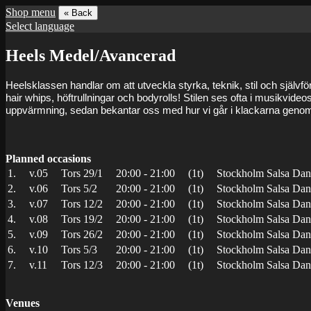
Shop menu
« Back
Select language
Heels Medel/Avancerad
Heelsklassen handlar om att utveckla styrka, teknik, stil och självfö
hair whips, höftrullningar och bodyrolls! Stilen ses ofta i musikvi
uppvärmning, sedan bekantar oss med hur vi går i klackarna genom lit
Planned occasions
1.
v.05
Tors 29/1
20:00 - 21:00
(1t)
Stockholm Salsa Danc
2.
v.06
Tors 5/2
20:00 - 21:00
(1t)
Stockholm Salsa Danc
3.
v.07
Tors 12/2
20:00 - 21:00
(1t)
Stockholm Salsa Danc
4.
v.08
Tors 19/2
20:00 - 21:00
(1t)
Stockholm Salsa Danc
5.
v.09
Tors 26/2
20:00 - 21:00
(1t)
Stockholm Salsa Danc
6.
v.10
Tors 5/3
20:00 - 21:00
(1t)
Stockholm Salsa Danc
7.
v.11
Tors 12/3
20:00 - 21:00
(1t)
Stockholm Salsa Danc
Venues