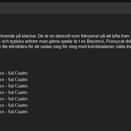
rtroende på klackar. De är en dansstil som fokuserar på att lyfta fram
deos och typiska artister man gärna spelar är t ex Beyoncé, Pussycat d
e tekniklära för att sedan steg för steg med kombinationer sätta ihop d
e - Sal Cuatro
e - Sal Cuatro
e - Sal Cuatro
e - Sal Cuatro
e - Sal Cuatro
e - Sal Cuatro
e - Sal Cuatro