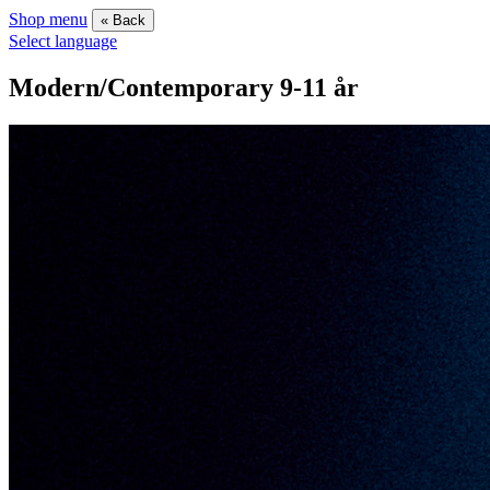
Shop menu
« Back
Select language
Modern/Contemporary 9-11 år