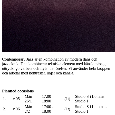
Contemporary Jazz är en kombination av modern dans och
jazzteknik. Den kombinerar tekniska element med känslomässigt
uttryck, golvarbete och flytande rörelser. Vi använder hela kroppen
och arbetar med kontraster, linjer och känsla.
Planned occasions
Mån
17:00 -
Studio S i Lomma -
1.
v.05
(1t)
26/1
18:00
Studio 1
Mån
17:00 -
Studio S i Lomma -
2.
v.06
(1t)
2/2
18:00
Studio 1