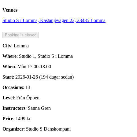
Venues
Studio S i Lomma, Kastanjevägen 22, 23435 Lomma
City
: Lomma
Where
: Studio 1, Studio S i Lomma
When
: Mån 17.00-18.00
Start
: 2026-01-26 (194 dagar sedan)
Occasions
: 13
Level
: Från Öppen
Instructors
: Sanna Gren
Price
: 1499 kr
Organizer
: Studio S Danskompani