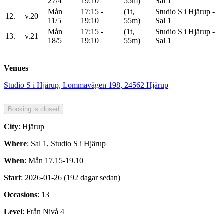
27/4
19:10
55m)
Sal 1
Mån
17:15 -
(1t,
Studio S i Hjärup -
12.
v.20
11/5
19:10
55m)
Sal 1
Mån
17:15 -
(1t,
Studio S i Hjärup -
13.
v.21
18/5
19:10
55m)
Sal 1
Venues
Studio S i Hjärup, Lommavägen 198, 24562 Hjärup
City
: Hjärup
Where
: Sal 1, Studio S i Hjärup
When
: Mån 17.15-19.10
Start
: 2026-01-26 (192 dagar sedan)
Occasions
: 13
Level
: Från Nivå 4