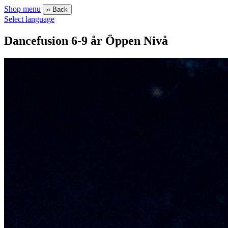
Shop menu
« Back
Select language
Dancefusion 6-9 år Öppen Nivå