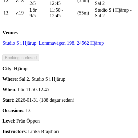
12.
v.18
(55m)
2/5
12:45
Sal 2
Lör
11:50 -
Studio S i Hjärup -
13.
v.19
(55m)
9/5
12:45
Sal 2
Venues
Studio S i Hjärup, Lommavägen 198, 24562 Hjärup
City
: Hjärup
Where
: Sal 2, Studio S i Hjärup
When
: Lör 11.50-12.45
Start
: 2026-01-31 (188 dagar sedan)
Occasions
: 13
Level
: Från Öppen
Instructors
: Lirika Brajshori