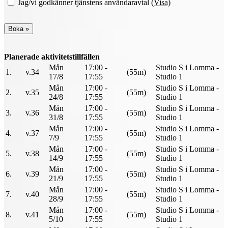
Jag/vi godkänner tjänstens användaravtal
(Visa)
Planerade aktivitetstillfällen
Mån
17:00 -
Studio S i Lomma -
1.
v.34
(55m)
17/8
17:55
Studio 1
Mån
17:00 -
Studio S i Lomma -
2.
v.35
(55m)
24/8
17:55
Studio 1
Mån
17:00 -
Studio S i Lomma -
3.
v.36
(55m)
31/8
17:55
Studio 1
Mån
17:00 -
Studio S i Lomma -
4.
v.37
(55m)
7/9
17:55
Studio 1
Mån
17:00 -
Studio S i Lomma -
5.
v.38
(55m)
14/9
17:55
Studio 1
Mån
17:00 -
Studio S i Lomma -
6.
v.39
(55m)
21/9
17:55
Studio 1
Mån
17:00 -
Studio S i Lomma -
7.
v.40
(55m)
28/9
17:55
Studio 1
Mån
17:00 -
Studio S i Lomma -
8.
v.41
(55m)
5/10
17:55
Studio 1