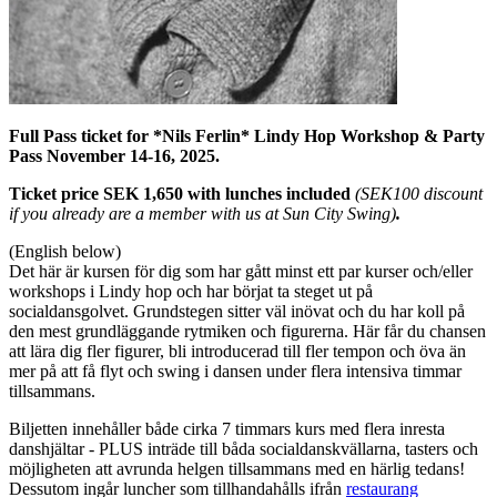
Full Pass ticket for *Nils Ferlin* Lindy Hop Workshop & Party
Pass November 14-16, 2025.
Ticket price SEK 1,650 with lunches included
(SEK100 discount
if you already are a member with us at Sun City Swing)
.
(English below)
Det här är kursen för dig som har gått minst ett par kurser och/eller
workshops i Lindy hop och har börjat ta steget ut på
socialdansgolvet. Grundstegen sitter väl inövat och du har koll på
den mest grundläggande rytmiken och figurerna. Här får du chansen
att lära dig fler figurer, bli introducerad till fler tempon och öva än
mer på att få flyt och swing i dansen under flera intensiva timmar
tillsammans.
Biljetten innehåller både cirka 7 timmars kurs med flera inresta
danshjältar - PLUS inträde till båda socialdanskvällarna, tasters och
möjligheten att avrunda helgen tillsammans med en härlig tedans!
Dessutom ingår luncher som tillhandahålls ifrån
restaurang