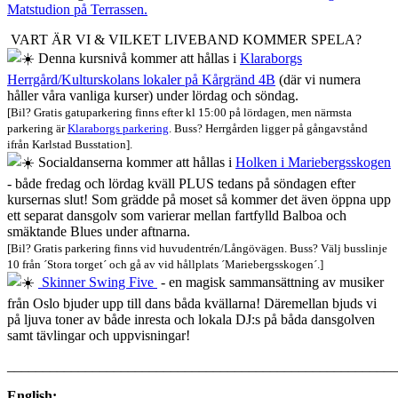
Matstudion på Terrassen.
VART ÄR VI & VILKET LIVEBAND KOMMER SPELA?
Denna kursnivå kommer att hållas i
Klaraborgs
Herrgård/Kulturskolans lokaler på Kårgränd 4B
(där vi numera
håller våra vanliga kurser) under lördag och söndag.
[Bil? Gratis gatuparkering finns efter kl 15:00 på lördagen, men närmsta
parkering är
Klaraborgs parkering
. Buss? Herrgården ligger på gångavstånd
ifrån Karlstad Busstation].
Socialdanserna kommer att hållas i
Holken i Mariebergsskogen
- både fredag och lördag kväll PLUS tedans på söndagen efter
kursernas slut! Som grädde på moset så kommer det även öppna upp
ett separat dansgolv som varierar mellan fartfylld Balboa och
smäktande Blues under aftnarna.
[Bil? Gratis parkering finns vid huvudentrén/Långövägen. Buss? Välj busslinje
10 från ´Stora torget´ och gå av vid hållplats ´Mariebergsskogen´.]
Skinner Swing Five
- en magisk sammansättning av musiker
från Oslo bjuder upp till dans båda kvällarna! Däremellan bjuds vi
på ljuva toner av både inresta och lokala DJ:s på båda dansgolven
samt tävlingar och uppvisningar!
_______________________________________________________
English: