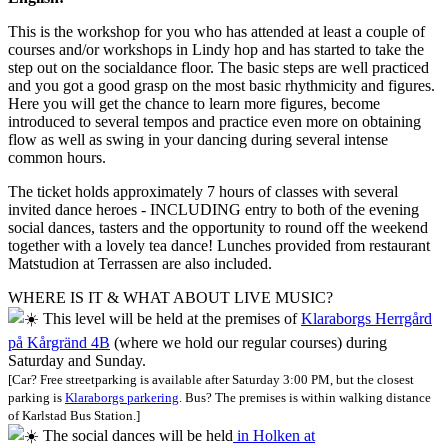
This is the workshop for you who has attended at least a couple of
courses and/or workshops in Lindy hop and has started to take the
step out on the socialdance floor. The basic steps are well practiced
and you got a good grasp on the most basic rhythmicity and figures.
Here you will get the chance to learn more figures, become
introduced to several tempos and practice even more on obtaining
flow as well as swing in your dancing during several intense
common hours.
The ticket holds approximately 7 hours of classes with several
invited dance heroes - INCLUDING entry to both of the evening
social dances, tasters and the opportunity to round off the weekend
together with a lovely tea dance! Lunches provided from restaurant
Matstudion at Terrassen are also included.
WHERE IS IT & WHAT ABOUT LIVE MUSIC?
This level will be held at the premises of
Klaraborgs Herrgård
på Kårgränd 4B
(where we hold our regular courses) during
Saturday and Sunday.
[Car? Free streetparking is available after Saturday 3:00 PM, but the closest
parking is
Klaraborgs parkering
. Bus? The premises is within walking distance
of Karlstad Bus Station.]
The social dances will be held
in Holken at