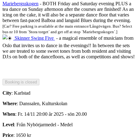
Mariebergsskogen
- BOTH Friday and Saturday evening PLUS a
tea dance on Sunday afternoon after the courses are finished! As an
icing on the cake, it will also be a separate dance floor that varies
between fast-paced Balboa and languid Blues during the evening.
[Car? Free parking is available at the main entrance/Långövägen. Bus? Select
bus nr 10 from ´Stora torget´ and get off at stop ´Mariebergsskogen´.]
Skinner Swing Five
- a magical ensemble of musicians from
Oslo that invites us to dance in the evenings!! In between the sets
we are treated to some sweet tones from both resident and visiting
DJ:s on both of the dancefloors, as well as competitions and shows!
City
: Karlstad
Where
: Danssalen, Kulturskolan
When
: Fr. 14/11 20:00 år 2025 - sön 20.00
Level
: Från Nybörjarmedel - Medel
Price
: 1650 kr