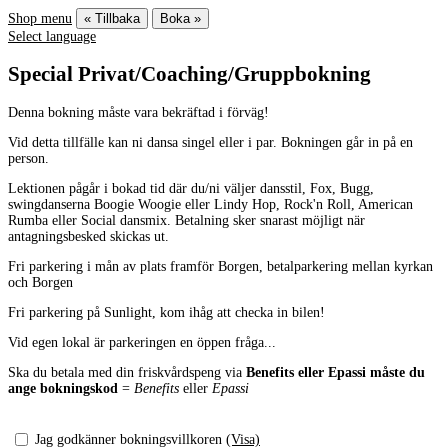
Shop menu
« Tillbaka
Boka »
Select language
Special Privat/Coaching/Gruppbokning
Denna bokning måste vara bekräftad i förväg!
Vid detta tillfälle kan ni dansa singel eller i par. Bokningen går in på en
person.
Lektionen pågår i bokad tid där du/ni väljer dansstil, Fox, Bugg,
swingdanserna Boogie Woogie eller Lindy Hop, Rock'n Roll, American
Rumba eller Social dansmix. Betalning sker snarast möjligt när
antagningsbesked skickas ut.
Fri parkering i mån av plats framför Borgen, betalparkering mellan kyrkan
och Borgen
Fri parkering på Sunlight, kom ihåg att checka in bilen!
Vid egen lokal är parkeringen en öppen fråga...
Ska du betala med din friskvårdspeng via
Benefits eller Epassi måste du
ange bokningskod
=
Benefits
eller
Epassi
Jag godkänner bokningsvillkoren
(Visa)