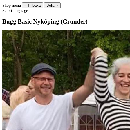
Shop menu
« Tillbaka
Boka »
Select language
Bugg Basic Nyköping (Grunder)