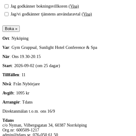
Jag godkänner bokningsvillkoren
(Visa)
Jag/vi godkänner tjänstens användaravtal
(Visa)
Ort
: Nyköping
Var
: Gym Gruppsal, Sunlight Hotel Conference & Spa
När
: Ons 19.30-20.15
Start
: 2026-09-02 (om 25 dagar)
Tillfällen
: 11
Nivå
: Från Nybörjare
Avgift
: 1095 kr
Arrangör
: Tdans
Direktanmälan t.o.m. ons 16/9
Tdans
c/o Nyman, Vilbergsgatan 34, 60387 Norrköping
Org.nr: 600509-1217
admin@tdans.se, 076-050 61 50