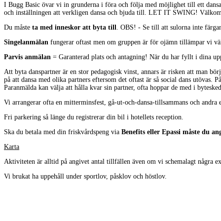
I Bugg Basic övar vi in grunderna i föra och följa med möjlighet till ett da
och inställningen att verkligen dansa och bjuda till. LET IT SWING! Välkomme
Du måste
ta med inneskor att byta till
. OBS! - Se till att sulorna inte färgar
Singelanmälan
fungerar oftast men om gruppen är för ojämn tillämpar vi vän
Parvis anmälan
= Garanterad plats och antagning! När du har fyllt i dina up
Att byta danspartner är en stor pedagogisk vinst, annars är risken att man börj
på att dansa med olika partners eftersom det oftast är så social dans utövas. På
Paranmälda kan välja att hålla kvar sin partner, ofta hoppar de med i bytesked
Vi arrangerar ofta en mitterminsfest, gå-ut-och-dansa-tillsammans och andra
Fri parkering så länge du registrerar din bil i hotellets reception.
Ska du betala med din friskvårdspeng via
Benefits eller Epassi måste du 
Karta
Aktiviteten är alltid på angivet antal tillfällen även om vi schemalagt några ex
Vi brukat ha uppehåll under sportlov, påsklov och höstlov.