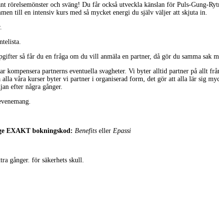
nsant rörelsemönster och sväng! Du får också utveckla känslan för Puls-Gung-Ry
n till en intensiv kurs med så mycket energi du själv väljer att skjuta in.
.
telista.
pgifter så får du en fråga om du vill anmäla en partner, då gör du samma sak m
ar kompensera partnerns eventuella svagheter. Vi byter alltid partner på allt från
 alla våra kurser byter vi partner i organiserad form, det gör att alla lär sig myc
jan efter några gånger.
 evenemang.
ange EXAKT bokningskod:
Benefits
eller
Epassi
tra gånger. för säkerhets skull.