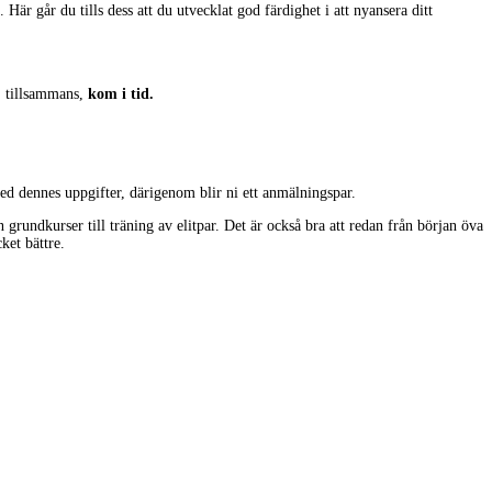
är går du tills dess att du utvecklat god färdighet i att nyansera ditt
, tillsammans,
kom i tid.
ed dennes uppgifter, därigenom blir ni ett anmälningspar.
 grundkurser till träning av elitpar. Det är också bra att redan från början öva
ket bättre.