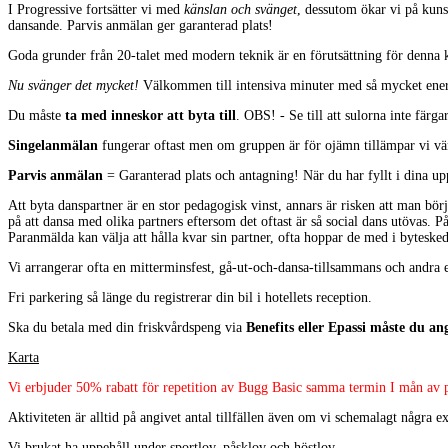
I Progressive fortsätter vi med
känslan och svänget
, dessutom ökar vi på kun
dansande. Parvis anmälan ger garanterad plats!
Goda grunder från 20-talet med modern teknik är en förutsättning för denna 
Nu svänger det mycket!
Välkommen till intensiva minuter med så mycket energi
Du måste
ta med inneskor att byta till
. OBS! - Se till att sulorna inte färgar
Singelanmälan
fungerar oftast men om gruppen är för ojämn tillämpar vi vän
Parvis anmälan
= Garanterad plats och antagning! När du har fyllt i dina up
Att byta danspartner är en stor pedagogisk vinst, annars är risken att man börj
på att dansa med olika partners eftersom det oftast är så social dans utövas. På
Paranmälda kan välja att hålla kvar sin partner, ofta hoppar de med i bytesked
Vi arrangerar ofta en mitterminsfest, gå-ut-och-dansa-tillsammans och andra
Fri parkering så länge du registrerar din bil i hotellets reception.
Ska du betala med din friskvårdspeng via
Benefits eller Epassi måste du 
Karta
Vi erbjuder 50% rabatt för repetition av Bugg Basic samma termin I mån av pl
Aktiviteten är alltid på angivet antal tillfällen även om vi schemalagt några ex
Vi brukat ha uppehåll under sportlov, påsklov och höstlov.