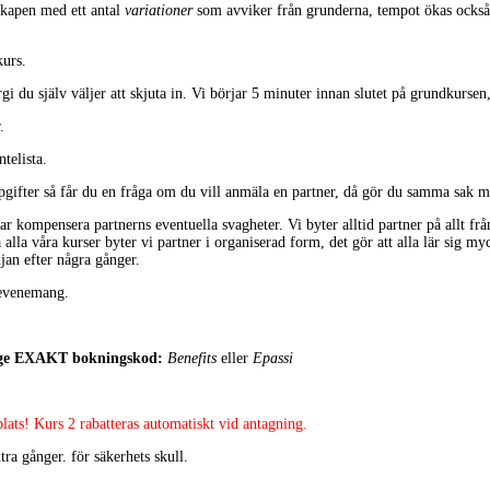
skapen med ett antal
variationer
som avviker från grunderna, tempot ökas också. H
kurs.
 du själv väljer att skjuta in. Vi börjar 5 minuter innan slutet på grundkursen
.
telista.
pgifter så får du en fråga om du vill anmäla en partner, då gör du samma sak m
ar kompensera partnerns eventuella svagheter. Vi byter alltid partner på allt från
 alla våra kurser byter vi partner i organiserad form, det gör att alla lär sig myc
jan efter några gånger.
 evenemang.
ange EXAKT bokningskod:
Benefits
eller
Epassi
ats! Kurs 2 rabatteras automatiskt vid antagning.
tra gånger. för säkerhets skull.