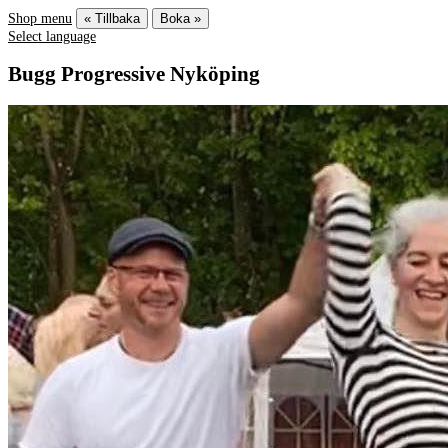
Shop menu
« Tillbaka
Boka »
Select language
Bugg Progressive Nyköping