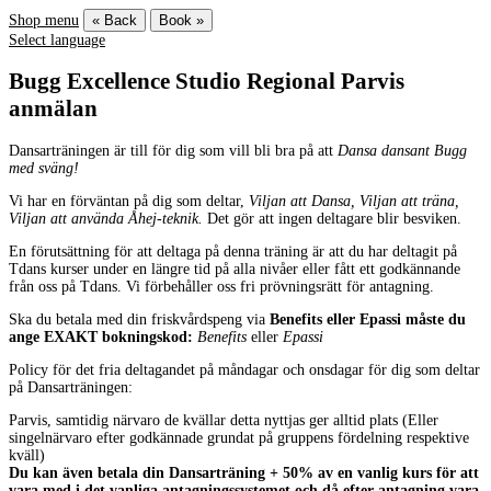
Shop menu
« Back
Book »
Select language
Bugg Excellence Studio Regional Parvis
anmälan
Dansarträningen är till för dig som vill bli bra på att
Dansa dansant Bugg
med sväng!
Vi har en förväntan på dig som deltar,
Viljan att Dansa, Viljan att träna,
Viljan att använda Åhej-teknik.
Det gör att ingen deltagare blir besviken.
En förutsättning för att deltaga på denna träning är att du har deltagit på
Tdans kurser under en längre tid på alla nivåer eller fått ett godkännande
från oss på Tdans. Vi förbehåller oss fri prövningsrätt för antagning.
Ska du betala med din friskvårdspeng via
Benefits eller Epassi måste du
ange EXAKT bokningskod:
Benefits
eller
Epassi
Policy för det fria deltagandet på måndagar och onsdagar för dig som deltar
på Dansarträningen:
Parvis, samtidig närvaro de kvällar detta nyttjas ger alltid plats (Eller
singelnärvaro efter godkännade grundat på gruppens fördelning respektive
kväll)
Du kan även betala din Dansarträning + 50% av en vanlig kurs för att
vara med i det vanliga antagningssystemet och då efter antagning vara