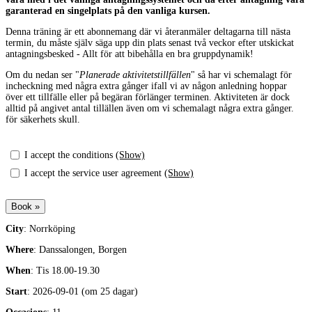
garanterad en singelplats på den vanliga kursen.
Denna träning är ett abonnemang där vi återanmäler deltagarna till nästa
termin, du måste själv säga upp din plats senast två veckor efter utskickat
antagningsbesked - Allt för att bibehålla en bra gruppdynamik!
Om du nedan ser "
Planerade aktivitetstillfällen
" så har vi schemalagt för
incheckning med några extra gånger ifall vi av någon anledning hoppar
över ett tillfälle eller på begäran förlänger terminen. Aktiviteten är dock
alltid på angivet antal tillällen även om vi schemalagt några extra gånger.
för säkerhets skull.
I accept the conditions
(Show)
I accept the service user agreement
(Show)
City
: Norrköping
Where
: Danssalongen, Borgen
When
: Tis 18.00-19.30
Start
: 2026-09-01 (om 25 dagar)