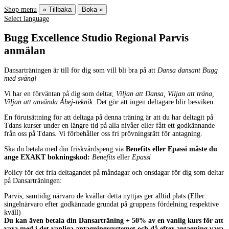
Shop menu
« Tillbaka
Boka »
Select language
Bugg Excellence Studio Regional Parvis
anmälan
Dansarträningen är till för dig som vill bli bra på att
Dansa dansant Bugg
med sväng!
Vi har en förväntan på dig som deltar,
Viljan att Dansa, Viljan att träna,
Viljan att använda Åhej-teknik.
Det gör att ingen deltagare blir besviken.
En förutsättning för att deltaga på denna träning är att du har deltagit på
Tdans kurser under en längre tid på alla nivåer eller fått ett godkännande
från oss på Tdans. Vi förbehåller oss fri prövningsrätt för antagning.
Ska du betala med din friskvårdspeng via
Benefits eller Epassi måste du
ange EXAKT bokningskod:
Benefits
eller
Epassi
Policy för det fria deltagandet på måndagar och onsdagar för dig som deltar
på Dansarträningen:
Parvis, samtidig närvaro de kvällar detta nyttjas ger alltid plats (Eller
singelnärvaro efter godkännade grundat på gruppens fördelning respektive
kväll)
Du kan även betala din Dansarträning + 50% av en vanlig kurs för att
vara med i det vanliga antagningssystemet och då efter antagning vara