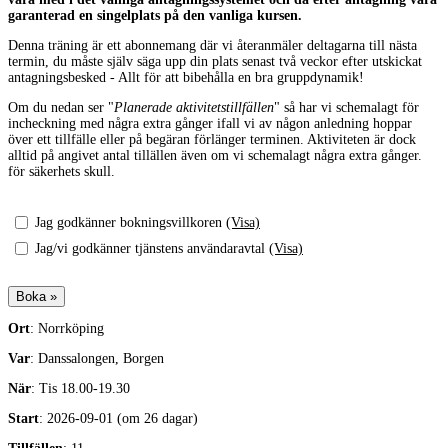
garanterad en singelplats på den vanliga kursen.
Denna träning är ett abonnemang där vi återanmäler deltagarna till nästa
termin, du måste själv säga upp din plats senast två veckor efter utskickat
antagningsbesked - Allt för att bibehålla en bra gruppdynamik!
Om du nedan ser "
Planerade aktivitetstillfällen
" så har vi schemalagt för
incheckning med några extra gånger ifall vi av någon anledning hoppar
över ett tillfälle eller på begäran förlänger terminen. Aktiviteten är dock
alltid på angivet antal tillällen även om vi schemalagt några extra gånger.
för säkerhets skull.
Jag godkänner bokningsvillkoren
(Visa)
Jag/vi godkänner tjänstens användaravtal
(Visa)
Ort
: Norrköping
Var
: Danssalongen, Borgen
När
: Tis 18.00-19.30
Start
: 2026-09-01 (om 26 dagar)