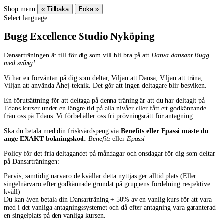
Shop menu
« Tillbaka
Boka »
Select language
Bugg Excellence Studio Nyköping
Dansarträningen är till för dig som vill bli bra på att
Dansa dansant Bugg
med sväng!
Vi har en förväntan på dig som deltar, Viljan att Dansa, Viljan att träna,
Viljan att använda Åhej-teknik. Det gör att ingen deltagare blir besviken.
En förutsättning för att deltaga på denna träning är att du har deltagit på
Tdans kurser under en längre tid på alla nivåer eller fått ett godkännande
från oss på Tdans. Vi förbehåller oss fri prövningsrätt för antagning.
Ska du betala med din friskvårdspeng via
Benefits eller Epassi måste du
ange EXAKT bokningskod:
Benefits
eller
Epassi
Policy för det fria deltagandet på måndagar och onsdagar för dig som deltar
på Dansarträningen:
Parvis, samtidig närvaro de kvällar detta nyttjas ger alltid plats (Eller
singelnärvaro efter godkännade grundat på gruppens fördelning respektive
kväll)
Du kan även betala din Dansarträning + 50% av en vanlig kurs för att vara
med i det vanliga antagningssystemet och då efter antagning vara garanterad
en singelplats på den vanliga kursen.