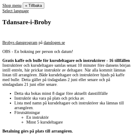
Shop menu
« Tillbaka
Select language
Tdansare-i-Broby
Brobys dansprogram
på
danslogen.se
OBS - En bokning per person och datum!
Gratis kaffe och bulle för kursdeltagare och instruktörer - 16 tillfällen
Instruktörer och kursdeltagare samlas senast 10 minuter före dansens början
intill entrén, här prickar instruktör av deltagare. När alla kommit lämnas
listan till arrangören..Både kursdeltagare och instruktörer bjuds på kaffe
med bulle. Detta gäller på tisdagsdans 2 juni eller senare och på
söndagsdans 21 juni eller senare.
Detta ska bokas minst 8 dagar före aktuellt danstillfälle
Instruktör ska vara på plats och pricka av.
Lista med namn på kursdeltagare och instruktörer ska lämnas till
arrangören.
Förutsättningar
En instruktör
Minst 5 kursdeltagare
Betalning görs på plats till arrangören.