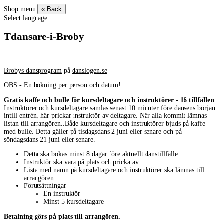
Shop menu
« Back
Select language
Tdansare-i-Broby
Brobys dansprogram
på
danslogen.se
OBS - En bokning per person och datum!
Gratis kaffe och bulle för kursdeltagare och instruktörer - 16 tillfällen
Instruktörer och kursdeltagare samlas senast 10 minuter före dansens början
intill entrén, här prickar instruktör av deltagare. När alla kommit lämnas
listan till arrangören..Både kursdeltagare och instruktörer bjuds på kaffe
med bulle. Detta gäller på tisdagsdans 2 juni eller senare och på
söndagsdans 21 juni eller senare.
Detta ska bokas minst 8 dagar före aktuellt danstillfälle
Instruktör ska vara på plats och pricka av.
Lista med namn på kursdeltagare och instruktörer ska lämnas till
arrangören.
Förutsättningar
En instruktör
Minst 5 kursdeltagare
Betalning görs på plats till arrangören.