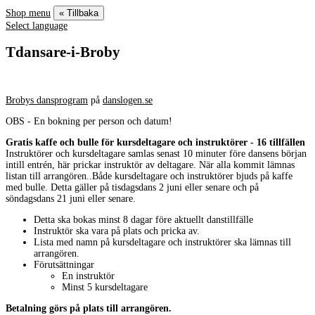
Shop menu
« Tillbaka
Select language
Tdansare-i-Broby
Brobys dansprogram
på
danslogen.se
OBS - En bokning per person och datum!
Gratis kaffe och bulle för kursdeltagare och instruktörer - 16 tillfällen
Instruktörer och kursdeltagare samlas senast 10 minuter före dansens början
intill entrén, här prickar instruktör av deltagare. När alla kommit lämnas
listan till arrangören..Både kursdeltagare och instruktörer bjuds på kaffe
med bulle. Detta gäller på tisdagsdans 2 juni eller senare och på
söndagsdans 21 juni eller senare.
Detta ska bokas minst 8 dagar före aktuellt danstillfälle
Instruktör ska vara på plats och pricka av.
Lista med namn på kursdeltagare och instruktörer ska lämnas till
arrangören.
Förutsättningar
En instruktör
Minst 5 kursdeltagare
Betalning görs på plats till arrangören.