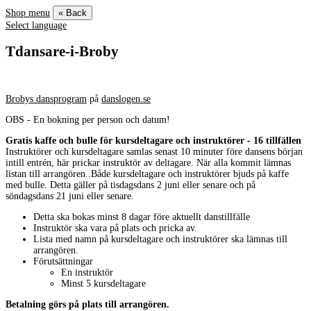
Shop menu
« Back
Select language
Tdansare-i-Broby
Brobys dansprogram
på
danslogen.se
OBS - En bokning per person och datum!
Gratis kaffe och bulle för kursdeltagare och instruktörer - 16 tillfällen
Instruktörer och kursdeltagare samlas senast 10 minuter före dansens början
intill entrén, här prickar instruktör av deltagare. När alla kommit lämnas
listan till arrangören..Både kursdeltagare och instruktörer bjuds på kaffe
med bulle. Detta gäller på tisdagsdans 2 juni eller senare och på
söndagsdans 21 juni eller senare.
Detta ska bokas minst 8 dagar före aktuellt danstillfälle
Instruktör ska vara på plats och pricka av.
Lista med namn på kursdeltagare och instruktörer ska lämnas till
arrangören.
Förutsättningar
En instruktör
Minst 5 kursdeltagare
Betalning görs på plats till arrangören.