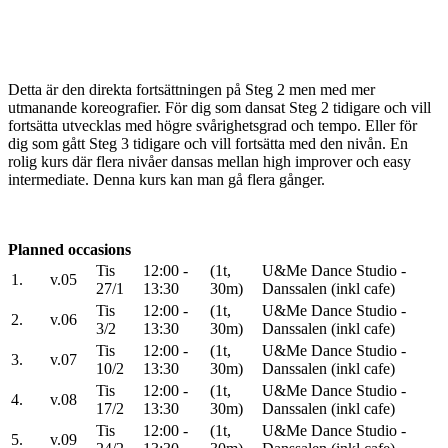
Detta är den direkta fortsättningen på Steg 2 men med mer
utmanande koreografier. För dig som dansat Steg 2 tidigare och vill
fortsätta utvecklas med högre svårighetsgrad och tempo. Eller för
dig som gått Steg 3 tidigare och vill fortsätta med den nivån. En
rolig kurs där flera nivåer dansas mellan high improver och easy
intermediate. Denna kurs kan man gå flera gånger.
Planned occasions
Tis
12:00 -
(1t,
U&Me Dance Studio -
1.
v.05
27/1
13:30
30m)
Danssalen (inkl cafe)
Tis
12:00 -
(1t,
U&Me Dance Studio -
2.
v.06
3/2
13:30
30m)
Danssalen (inkl cafe)
Tis
12:00 -
(1t,
U&Me Dance Studio -
3.
v.07
10/2
13:30
30m)
Danssalen (inkl cafe)
Tis
12:00 -
(1t,
U&Me Dance Studio -
4.
v.08
17/2
13:30
30m)
Danssalen (inkl cafe)
Tis
12:00 -
(1t,
U&Me Dance Studio -
5.
v.09