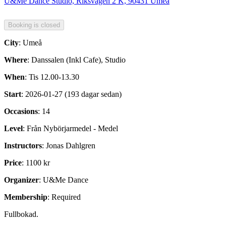
U&Me Dance Studio, Riksvägen 2 K, 90431 Umeå
City
: Umeå
Where
: Danssalen (Inkl Cafe), Studio
When
: Tis 12.00-13.30
Start
: 2026-01-27 (193 dagar sedan)
Occasions
: 14
Level
: Från Nybörjarmedel - Medel
Instructors
: Jonas Dahlgren
Price
: 1100 kr
Organizer
: U&Me Dance
Membership
: Required
Fullbokad.