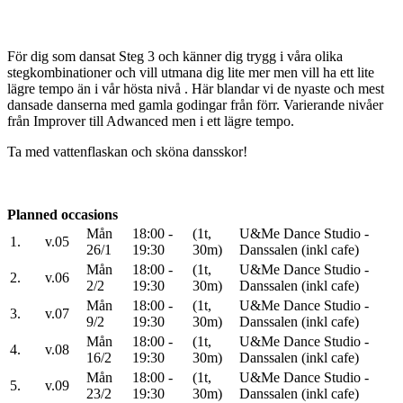
För dig som dansat Steg 3 och känner dig trygg i våra olika
stegkombinationer och vill utmana dig lite mer men vill ha ett lite
lägre tempo än i vår hösta nivå . Här blandar vi de nyaste och mest
dansade danserna med gamla godingar från förr. Varierande nivåer
från Improver till Adwanced men i ett lägre tempo.
Ta med vattenflaskan och sköna dansskor!
Planned occasions
Mån
18:00 -
(1t,
U&Me Dance Studio -
1.
v.05
26/1
19:30
30m)
Danssalen (inkl cafe)
Mån
18:00 -
(1t,
U&Me Dance Studio -
2.
v.06
2/2
19:30
30m)
Danssalen (inkl cafe)
Mån
18:00 -
(1t,
U&Me Dance Studio -
3.
v.07
9/2
19:30
30m)
Danssalen (inkl cafe)
Mån
18:00 -
(1t,
U&Me Dance Studio -
4.
v.08
16/2
19:30
30m)
Danssalen (inkl cafe)
Mån
18:00 -
(1t,
U&Me Dance Studio -
5.
v.09
23/2
19:30
30m)
Danssalen (inkl cafe)