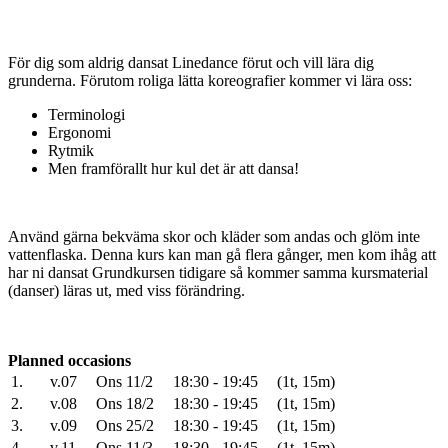
För dig som aldrig dansat Linedance förut och vill lära dig
grunderna. Förutom roliga lätta koreografier kommer vi lära oss:
Terminologi
Ergonomi
Rytmik
Men framförallt hur kul det är att dansa!
Använd gärna bekväma skor och kläder som andas och glöm inte
vattenflaska. Denna kurs kan man gå flera gånger, men kom ihåg att
har ni dansat Grundkursen tidigare så kommer samma kursmaterial
(danser) läras ut, med viss förändring.
Planned occasions
1.
v.07
Ons 11/2
18:30 - 19:45
(1t, 15m)
2.
v.08
Ons 18/2
18:30 - 19:45
(1t, 15m)
3.
v.09
Ons 25/2
18:30 - 19:45
(1t, 15m)
4.
v.11
Ons 11/3
18:30 - 19:45
(1t, 15m)