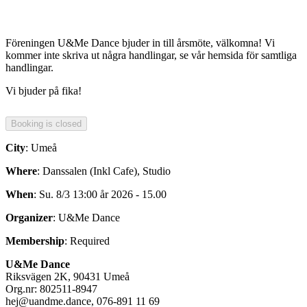
Föreningen U&Me Dance bjuder in till årsmöte, välkomna! Vi
kommer inte skriva ut några handlingar, se vår hemsida för samtliga
handlingar.
Vi bjuder på fika!
City
: Umeå
Where
: Danssalen (Inkl Cafe), Studio
When
: Su. 8/3 13:00 år 2026 - 15.00
Organizer
: U&Me Dance
Membership
: Required
U&Me Dance
Riksvägen 2K, 90431 Umeå
Org.nr: 802511-8947
hej@uandme.dance, 076-891 11 69