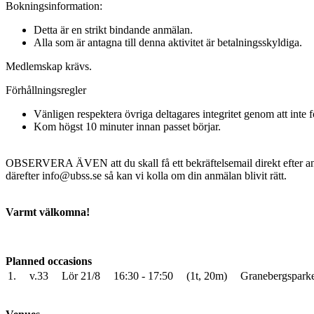
Bokningsinformation:
Detta är en strikt bindande anmälan.
Alla som är antagna till denna aktivitet är betalningsskyldiga.
Medlemskap krävs.
Förhållningsregler
Vänligen respektera övriga deltagares integritet genom att inte f
Kom högst 10 minuter innan passet börjar.
OBSERVERA ÄVEN att du skall få ett bekräftelsemail direkt efter anmä
därefter info@ubss.se så kan vi kolla om din anmälan blivit rätt.
Varmt välkomna!
Planned occasions
1.
v.33
Lör 21/8
16:30 - 17:50
(1t, 20m)
Granebergsparke