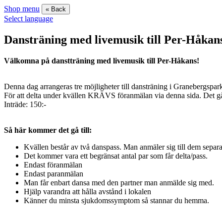
Shop menu
« Back
Select language
Dansträning med livemusik till Per-Håkans,
Välkomna på danstträning med livemusik till Per-Håkans!
Denna dag arrangeras tre möjligheter till dansträning i Granebergspar
För att delta under kvällen KRÄVS föranmälan via denna sida. Det går i
Inträde: 150:-
Så här kommer det gå till:
Kvällen består av två danspass. Man anmäler sig till dem separa
Det kommer vara ett begränsat antal par som får delta/pass.
Endast föranmälan
Endast paranmälan
Man får enbart dansa med den partner man anmälde sig med.
Hjälp varandra att hålla avstånd i lokalen
Känner du minsta sjukdomssymptom så stannar du hemma.