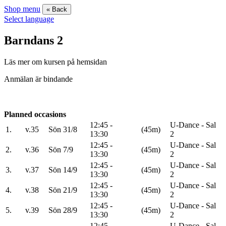
Shop menu
« Back
Select language
Barndans 2
Läs mer om kursen på hemsidan
Anmälan är bindande
Planned occasions
12:45 -
U-Dance - Sal
1.
v.35
Sön 31/8
(45m)
13:30
2
12:45 -
U-Dance - Sal
2.
v.36
Sön 7/9
(45m)
13:30
2
12:45 -
U-Dance - Sal
3.
v.37
Sön 14/9
(45m)
13:30
2
12:45 -
U-Dance - Sal
4.
v.38
Sön 21/9
(45m)
13:30
2
12:45 -
U-Dance - Sal
5.
v.39
Sön 28/9
(45m)
13:30
2
12:45 -
U-Dance - Sal