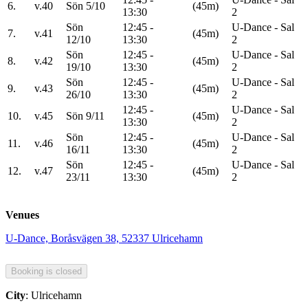
6.
v.40
Sön 5/10
(45m)
13:30
2
Sön
12:45 -
U-Dance - Sal
7.
v.41
(45m)
12/10
13:30
2
Sön
12:45 -
U-Dance - Sal
8.
v.42
(45m)
19/10
13:30
2
Sön
12:45 -
U-Dance - Sal
9.
v.43
(45m)
26/10
13:30
2
12:45 -
U-Dance - Sal
10.
v.45
Sön 9/11
(45m)
13:30
2
Sön
12:45 -
U-Dance - Sal
11.
v.46
(45m)
16/11
13:30
2
Sön
12:45 -
U-Dance - Sal
12.
v.47
(45m)
23/11
13:30
2
Venues
U-Dance, Boråsvägen 38, 52337 Ulricehamn
City
: Ulricehamn