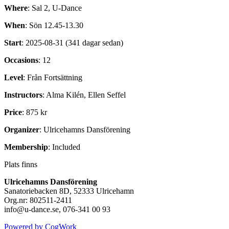
Where
: Sal 2, U-Dance
When
: Sön 12.45-13.30
Start
: 2025-08-31 (341 dagar sedan)
Occasions
: 12
Level
: Från Fortsättning
Instructors
: Alma Kilén, Ellen Seffel
Price
: 875 kr
Organizer
: Ulricehamns Dansförening
Membership
: Included
Plats finns
Ulricehamns Dansförening
Sanatoriebacken 8D, 52333 Ulricehamn
Org.nr: 802511-2411
info@u-dance.se, 076-341 00 93
Powered by CogWork