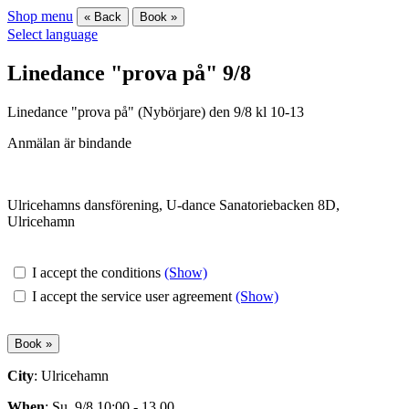
Shop menu
« Back
Book »
Select language
Linedance "prova på" 9/8
Linedance "prova på" (Nybörjare) den 9/8 kl 10-13
Anmälan är bindande
Ulricehamns dansförening, U-dance Sanatoriebacken 8D,
Ulricehamn
I accept the conditions
(Show)
I accept the service user agreement
(Show)
City
: Ulricehamn
When
: Su. 9/8 10:00 - 13.00