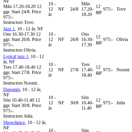
NF
10 -
Mån
Mån 17.20-18.20
12
12
12
NF
24/8
17.20-
975:-
Tove
ggr
.
Start 24/8
.
Price
ggr
år
18.20
975:-
.
Instructors Tove
.
Jazz 1
, 10 - 12 år
, NF
Ons 16.30-17.30
12
10 -
Ons
12
ggr
.
Start 26/8
.
Price
12
NF
26/8
16.30-
975:-
Olivia
ggr
975:-
.
år
17.30
Instructors Olivia
.
Lyrical jazz 1
, 10 - 12
år
, NF
10 -
Tors
Tors 17.40-18.40
12
12
12
NF
27/8
17.40-
975:-
Noomi
ggr
.
Start 27/8
.
Price
ggr
år
18.40
975:-
.
Instructors Noomi
.
Dansmix
, 10 - 12 år
,
NF
10 -
Sön
Sön 10.40-11.40
12
12
12
NF
30/8
10.40-
975:-
Julia
ggr
.
Start 30/8
.
Price
ggr
år
11.40
975:-
.
Instructors Julia
.
Showdance
, 10 - 12 år
,
NF
10 -
Sön