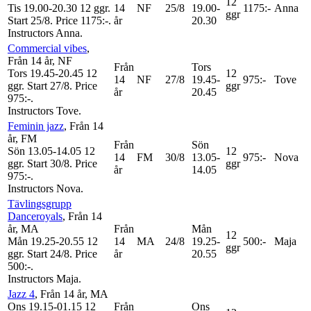
12
Tis 19.00-20.30
12 ggr
.
14
NF
25/8
19.00-
1175:-
Anna
ggr
Start 25/8
.
Price 1175:-
.
år
20.30
Instructors Anna
.
Commercial vibes
,
Från 14 år
, NF
Från
Tors
Tors 19.45-20.45
12
12
14
NF
27/8
19.45-
975:-
Tove
ggr
.
Start 27/8
.
Price
ggr
år
20.45
975:-
.
Instructors Tove
.
Feminin jazz
, Från 14
år
, FM
Från
Sön
Sön 13.05-14.05
12
12
14
FM
30/8
13.05-
975:-
Nova
ggr
.
Start 30/8
.
Price
ggr
år
14.05
975:-
.
Instructors Nova
.
Tävlingsgrupp
Danceroyals
, Från 14
år
, MA
Från
Mån
12
Mån 19.25-20.55
12
14
MA
24/8
19.25-
500:-
Maja
ggr
ggr
.
Start 24/8
.
Price
år
20.55
500:-
.
Instructors Maja
.
Jazz 4
, Från 14 år
, MA
Ons 19.15-01.15
12
Från
Ons