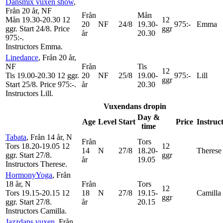
Dansmix vuxen show
,
Från 20 år
, NF
Från
Mån
Mån 19.30-20.30
12
12
20
NF
24/8
19.30-
975:-
Emma
ggr
.
Start 24/8
.
Price
ggr
år
20.30
975:-
.
Instructors Emma
.
Linedance
, Från 20 år
,
NF
Från
Tis
12
Tis 19.00-20.30
12 ggr
.
20
NF
25/8
19.00-
975:-
Lill
ggr
Start 25/8
.
Price 975:-
.
år
20.30
Instructors Lill
.
Vuxendans dropin
Day &
Age
Level
Start
Price
Instruc
time
Tabata
, Från 14 år
, N
Från
Tors
Tors 18.20-19.05
12
12
14
N
27/8
18.20-
Therese
ggr
.
Start 27/8
.
ggr
år
19.05
Instructors Therese
.
HormonyYoga
, Från
18 år
, N
Från
Tors
12
Tors 19.15-20.15
12
18
N
27/8
19.15-
Camilla
ggr
ggr
.
Start 27/8
.
år
20.15
Instructors Camilla
.
Jazzdans vuxen
, Från