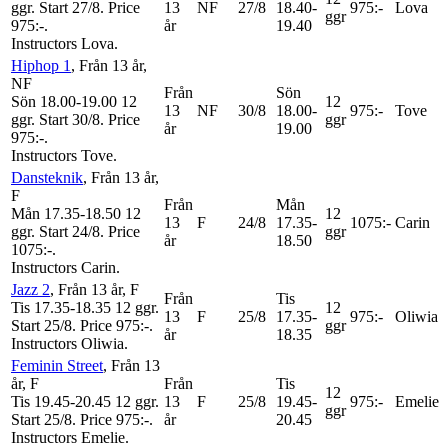
ggr
.
Start 27/8
.
Price
13
NF
27/8
18.40-
975:-
Lova
ggr
975:-
.
år
19.40
Instructors Lova
.
Hiphop 1
, Från 13 år
,
NF
Från
Sön
Sön 18.00-19.00
12
12
13
NF
30/8
18.00-
975:-
Tove
ggr
.
Start 30/8
.
Price
ggr
år
19.00
975:-
.
Instructors Tove
.
Dansteknik
, Från 13 år
,
F
Från
Mån
Mån 17.35-18.50
12
12
13
F
24/8
17.35-
1075:-
Carin
ggr
.
Start 24/8
.
Price
ggr
år
18.50
1075:-
.
Instructors Carin
.
Jazz 2
, Från 13 år
, F
Från
Tis
Tis 17.35-18.35
12 ggr
.
12
13
F
25/8
17.35-
975:-
Oliwia
Start 25/8
.
Price 975:-
.
ggr
år
18.35
Instructors Oliwia
.
Feminin Street
, Från 13
år
, F
Från
Tis
12
Tis 19.45-20.45
12 ggr
.
13
F
25/8
19.45-
975:-
Emelie
ggr
Start 25/8
.
Price 975:-
.
år
20.45
Instructors Emelie
.