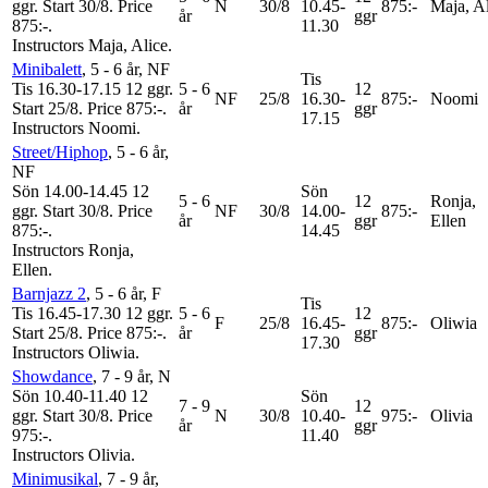
ggr
.
Start 30/8
.
Price
N
30/8
10.45-
875:-
Maja, A
år
ggr
875:-
.
11.30
Instructors Maja, Alice
.
Minibalett
, 5 - 6 år
, NF
Tis
Tis 16.30-17.15
12 ggr
.
5 - 6
12
NF
25/8
16.30-
875:-
Noomi
Start 25/8
.
Price 875:-
.
år
ggr
17.15
Instructors Noomi
.
Street/Hiphop
, 5 - 6 år
,
NF
Sön 14.00-14.45
12
Sön
5 - 6
12
Ronja,
ggr
.
Start 30/8
.
Price
NF
30/8
14.00-
875:-
år
ggr
Ellen
875:-
.
14.45
Instructors Ronja,
Ellen
.
Barnjazz 2
, 5 - 6 år
, F
Tis
Tis 16.45-17.30
12 ggr
.
5 - 6
12
F
25/8
16.45-
875:-
Oliwia
Start 25/8
.
Price 875:-
.
år
ggr
17.30
Instructors Oliwia
.
Showdance
, 7 - 9 år
, N
Sön 10.40-11.40
12
Sön
7 - 9
12
ggr
.
Start 30/8
.
Price
N
30/8
10.40-
975:-
Olivia
år
ggr
975:-
.
11.40
Instructors Olivia
.
Minimusikal
, 7 - 9 år
,