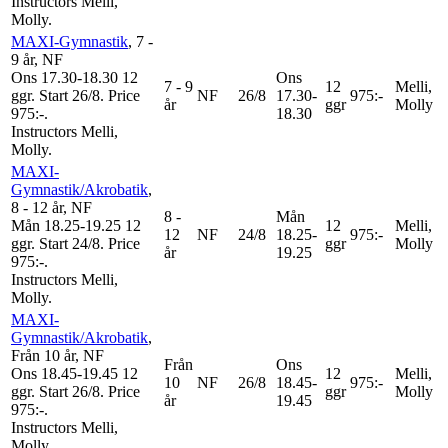
Instructors Melli,
Molly
.
MAXI-Gymnastik
, 7 -
9 år
, NF
Ons 17.30-18.30
12
Ons
7 - 9
12
Melli,
ggr
.
Start 26/8
.
Price
NF
26/8
17.30-
975:-
år
ggr
Molly
975:-
.
18.30
Instructors Melli,
Molly
.
MAXI-
Gymnastik/Akrobatik
,
8 - 12 år
, NF
8 -
Mån
Mån 18.25-19.25
12
12
Melli,
12
NF
24/8
18.25-
975:-
ggr
.
Start 24/8
.
Price
ggr
Molly
år
19.25
975:-
.
Instructors Melli,
Molly
.
MAXI-
Gymnastik/Akrobatik
,
Från 10 år
, NF
Från
Ons
Ons 18.45-19.45
12
12
Melli,
10
NF
26/8
18.45-
975:-
ggr
.
Start 26/8
.
Price
ggr
Molly
år
19.45
975:-
.
Instructors Melli,
Molly
.