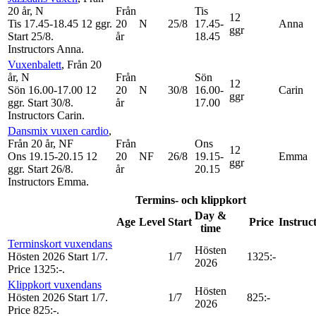
20 år
, N
Från
Tis
12
Tis 17.45-18.45
12 ggr
.
20
N
25/8
17.45-
Anna
ggr
Start 25/8
.
år
18.45
Instructors Anna
.
Vuxenbalett
, Från 20
år
, N
Från
Sön
12
Sön 16.00-17.00
12
20
N
30/8
16.00-
Carin
ggr
ggr
.
Start 30/8
.
år
17.00
Instructors Carin
.
Dansmix vuxen cardio
,
Från 20 år
, NF
Från
Ons
12
Ons 19.15-20.15
12
20
NF
26/8
19.15-
Emma
ggr
ggr
.
Start 26/8
.
år
20.15
Instructors Emma
.
Termins- och klippkort
Day &
Age
Level
Start
Price
Instruc
time
Terminskort vuxendans
Hösten
Hösten 2026
Start 1/7
.
1/7
1325:-
2026
Price 1325:-
.
Klippkort vuxendans
Hösten
Hösten 2026
Start 1/7
.
1/7
825:-
2026
Price 825:-
.