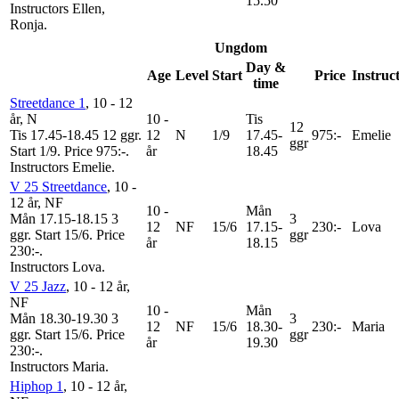
15.50
Instructors Ellen,
Ronja
.
Ungdom
Day &
Age
Level
Start
Price
Instruc
time
Streetdance 1
, 10 - 12
år
, N
10 -
Tis
12
Tis 17.45-18.45
12 ggr
.
12
N
1/9
17.45-
975:-
Emelie
ggr
Start 1/9
.
Price 975:-
.
år
18.45
Instructors Emelie
.
V 25 Streetdance
, 10 -
12 år
, NF
10 -
Mån
Mån 17.15-18.15
3
3
12
NF
15/6
17.15-
230:-
Lova
ggr
.
Start 15/6
.
Price
ggr
år
18.15
230:-
.
Instructors Lova
.
V 25 Jazz
, 10 - 12 år
,
NF
10 -
Mån
Mån 18.30-19.30
3
3
12
NF
15/6
18.30-
230:-
Maria
ggr
.
Start 15/6
.
Price
ggr
år
19.30
230:-
.
Instructors Maria
.
Hiphop 1
, 10 - 12 år
,