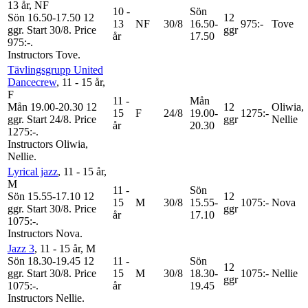
13 år
, NF
10 -
Sön
Sön 16.50-17.50
12
12
13
NF
30/8
16.50-
975:-
Tove
ggr
.
Start 30/8
.
Price
ggr
år
17.50
975:-
.
Instructors Tove
.
Tävlingsgrupp United
Dancecrew
, 11 - 15 år
,
F
11 -
Mån
Mån 19.00-20.30
12
12
Oliwia,
15
F
24/8
19.00-
1275:-
ggr
.
Start 24/8
.
Price
ggr
Nellie
år
20.30
1275:-
.
Instructors Oliwia,
Nellie
.
Lyrical jazz
, 11 - 15 år
,
M
11 -
Sön
Sön 15.55-17.10
12
12
15
M
30/8
15.55-
1075:-
Nova
ggr
.
Start 30/8
.
Price
ggr
år
17.10
1075:-
.
Instructors Nova
.
Jazz 3
, 11 - 15 år
, M
Sön 18.30-19.45
12
11 -
Sön
12
ggr
.
Start 30/8
.
Price
15
M
30/8
18.30-
1075:-
Nellie
ggr
1075:-
.
år
19.45
Instructors Nellie
.