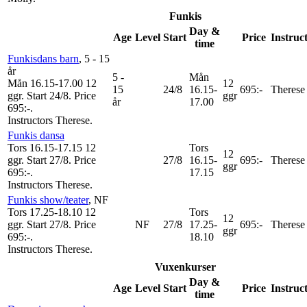
Funkis
Day &
Age
Level
Start
Price
Instruc
time
Funkisdans barn
, 5 - 15
år
5 -
Mån
Mån 16.15-17.00
12
12
15
24/8
16.15-
695:-
Therese
ggr
.
Start 24/8
.
Price
ggr
år
17.00
695:-
.
Instructors Therese
.
Funkis dansa
Tors 16.15-17.15
12
Tors
12
ggr
.
Start 27/8
.
Price
27/8
16.15-
695:-
Therese
ggr
695:-
.
17.15
Instructors Therese
.
Funkis show/teater
, NF
Tors 17.25-18.10
12
Tors
12
ggr
.
Start 27/8
.
Price
NF
27/8
17.25-
695:-
Therese
ggr
695:-
.
18.10
Instructors Therese
.
Vuxenkurser
Day &
Age
Level
Start
Price
Instruc
time