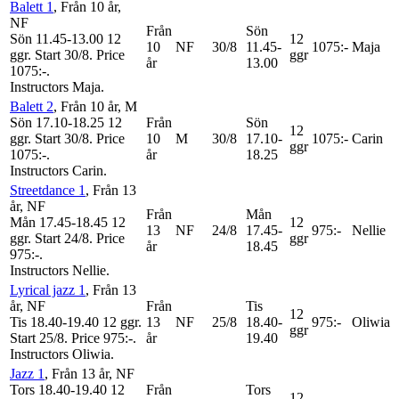
Balett 1
, Från 10 år
,
NF
Från
Sön
Sön 11.45-13.00
12
12
10
NF
30/8
11.45-
1075:-
Maja
ggr
.
Start 30/8
.
Price
ggr
år
13.00
1075:-
.
Instructors Maja
.
Balett 2
, Från 10 år
, M
Sön 17.10-18.25
12
Från
Sön
12
ggr
.
Start 30/8
.
Price
10
M
30/8
17.10-
1075:-
Carin
ggr
1075:-
.
år
18.25
Instructors Carin
.
Streetdance 1
, Från 13
år
, NF
Från
Mån
Mån 17.45-18.45
12
12
13
NF
24/8
17.45-
975:-
Nellie
ggr
.
Start 24/8
.
Price
ggr
år
18.45
975:-
.
Instructors Nellie
.
Lyrical jazz 1
, Från 13
år
, NF
Från
Tis
12
Tis 18.40-19.40
12 ggr
.
13
NF
25/8
18.40-
975:-
Oliwia
ggr
Start 25/8
.
Price 975:-
.
år
19.40
Instructors Oliwia
.
Jazz 1
, Från 13 år
, NF
Tors 18.40-19.40
12
Från
Tors
12