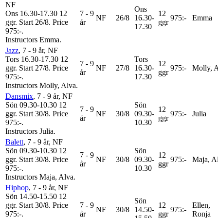
NF
Ons
Ons 16.30-17.30
12
7 - 9
12
NF
26/8
16.30-
975:-
Emma
ggr
.
Start 26/8
.
Price
år
ggr
17.30
975:-
.
Instructors Emma
.
Jazz
, 7 - 9 år
, NF
Tors 16.30-17.30
12
Tors
7 - 9
12
ggr
.
Start 27/8
.
Price
NF
27/8
16.30-
975:-
Molly, 
år
ggr
975:-
.
17.30
Instructors Molly, Alva
.
Dansmix
, 7 - 9 år
, NF
Sön 09.30-10.30
12
Sön
7 - 9
12
ggr
.
Start 30/8
.
Price
NF
30/8
09.30-
975:-
Julia
år
ggr
975:-
.
10.30
Instructors Julia
.
Balett
, 7 - 9 år
, NF
Sön 09.30-10.30
12
Sön
7 - 9
12
ggr
.
Start 30/8
.
Price
NF
30/8
09.30-
975:-
Maja, A
år
ggr
975:-
.
10.30
Instructors Maja, Alva
.
Hiphop
, 7 - 9 år
, NF
Sön 14.50-15.50
12
Sön
ggr
.
Start 30/8
.
Price
7 - 9
12
Ellen,
NF
30/8
14.50-
975:-
975:-
.
år
ggr
Ronja