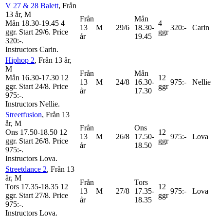
V 27 & 28 Balett
, Från
13 år
, M
Från
Mån
Mån 18.30-19.45
4
4
13
M
29/6
18.30-
320:-
Carin
ggr
.
Start 29/6
.
Price
ggr
år
19.45
320:-
.
Instructors Carin
.
Hiphop 2
, Från 13 år
,
M
Från
Mån
Mån 16.30-17.30
12
12
13
M
24/8
16.30-
975:-
Nellie
ggr
.
Start 24/8
.
Price
ggr
år
17.30
975:-
.
Instructors Nellie
.
Streetfusion
, Från 13
år
, M
Från
Ons
Ons 17.50-18.50
12
12
13
M
26/8
17.50-
975:-
Lova
ggr
.
Start 26/8
.
Price
ggr
år
18.50
975:-
.
Instructors Lova
.
Streetdance 2
, Från 13
år
, M
Från
Tors
Tors 17.35-18.35
12
12
13
M
27/8
17.35-
975:-
Lova
ggr
.
Start 27/8
.
Price
ggr
år
18.35
975:-
.
Instructors Lova
.