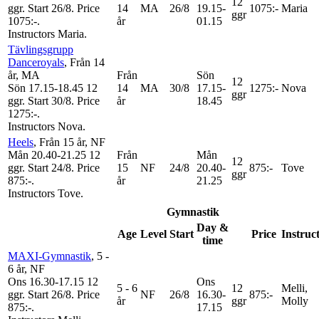
12
ggr
.
Start 26/8
.
Price
14
MA
26/8
19.15-
1075:-
Maria
ggr
1075:-
.
år
01.15
Instructors Maria
.
Tävlingsgrupp
Danceroyals
, Från 14
år
, MA
Från
Sön
12
Sön 17.15-18.45
12
14
MA
30/8
17.15-
1275:-
Nova
ggr
ggr
.
Start 30/8
.
Price
år
18.45
1275:-
.
Instructors Nova
.
Heels
, Från 15 år
, NF
Mån 20.40-21.25
12
Från
Mån
12
ggr
.
Start 24/8
.
Price
15
NF
24/8
20.40-
875:-
Tove
ggr
875:-
.
år
21.25
Instructors Tove
.
Gymnastik
Day &
Age
Level
Start
Price
Instruc
time
MAXI-Gymnastik
, 5 -
6 år
, NF
Ons 16.30-17.15
12
Ons
5 - 6
12
Melli,
ggr
.
Start 26/8
.
Price
NF
26/8
16.30-
875:-
år
ggr
Molly
875:-
.
17.15