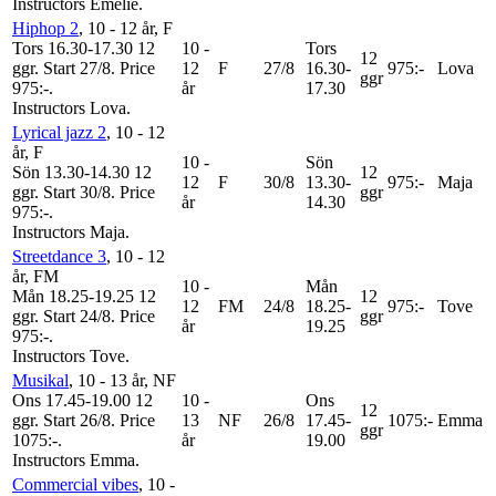
Instructors Emelie
.
Hiphop 2
, 10 - 12 år
, F
Tors 16.30-17.30
12
10 -
Tors
12
ggr
.
Start 27/8
.
Price
12
F
27/8
16.30-
975:-
Lova
ggr
975:-
.
år
17.30
Instructors Lova
.
Lyrical jazz 2
, 10 - 12
år
, F
10 -
Sön
Sön 13.30-14.30
12
12
12
F
30/8
13.30-
975:-
Maja
ggr
.
Start 30/8
.
Price
ggr
år
14.30
975:-
.
Instructors Maja
.
Streetdance 3
, 10 - 12
år
, FM
10 -
Mån
Mån 18.25-19.25
12
12
12
FM
24/8
18.25-
975:-
Tove
ggr
.
Start 24/8
.
Price
ggr
år
19.25
975:-
.
Instructors Tove
.
Musikal
, 10 - 13 år
, NF
Ons 17.45-19.00
12
10 -
Ons
12
ggr
.
Start 26/8
.
Price
13
NF
26/8
17.45-
1075:-
Emma
ggr
1075:-
.
år
19.00
Instructors Emma
.
Commercial vibes
, 10 -