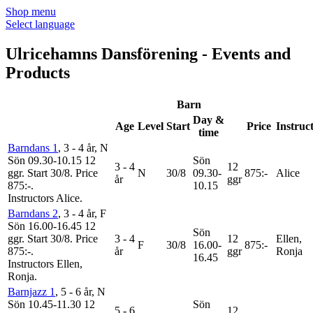
Shop menu
Select language
Ulricehamns Dansförening - Events and
Products
Barn
Day &
Age
Level
Start
Price
Instruc
time
Barndans 1
, 3 - 4 år
, N
Sön 09.30-10.15
12
Sön
3 - 4
12
ggr
.
Start 30/8
.
Price
N
30/8
09.30-
875:-
Alice
år
ggr
875:-
.
10.15
Instructors Alice
.
Barndans 2
, 3 - 4 år
, F
Sön 16.00-16.45
12
Sön
ggr
.
Start 30/8
.
Price
3 - 4
12
Ellen,
F
30/8
16.00-
875:-
875:-
.
år
ggr
Ronja
16.45
Instructors Ellen,
Ronja
.
Barnjazz 1
, 5 - 6 år
, N
Sön 10.45-11.30
12
Sön
5 - 6
12