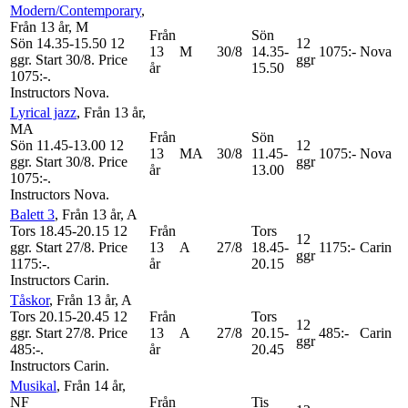
Modern/Contemporary
,
Från 13 år
, M
Från
Sön
Sön 14.35-15.50
12
12
13
M
30/8
14.35-
1075:-
Nova
ggr
.
Start 30/8
.
Price
ggr
år
15.50
1075:-
.
Instructors Nova
.
Lyrical jazz
, Från 13 år
,
MA
Från
Sön
Sön 11.45-13.00
12
12
13
MA
30/8
11.45-
1075:-
Nova
ggr
.
Start 30/8
.
Price
ggr
år
13.00
1075:-
.
Instructors Nova
.
Balett 3
, Från 13 år
, A
Tors 18.45-20.15
12
Från
Tors
12
ggr
.
Start 27/8
.
Price
13
A
27/8
18.45-
1175:-
Carin
ggr
1175:-
.
år
20.15
Instructors Carin
.
Tåskor
, Från 13 år
, A
Tors 20.15-20.45
12
Från
Tors
12
ggr
.
Start 27/8
.
Price
13
A
27/8
20.15-
485:-
Carin
ggr
485:-
.
år
20.45
Instructors Carin
.
Musikal
, Från 14 år
,
NF
Från
Tis