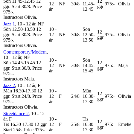
Sön 11.45-12.45
12
12
12
NF
30/8
11.45-
975:-
Olivia
ggr
.
Start 30/8
.
Price
ggr
år
12.45
975:-
.
Instructors Olivia
.
Jazz 1
, 10 - 12 år
, NF
Sön 12.50-13.50
12
10 -
Sön
12
ggr
.
Start 30/8
.
Price
12
NF
30/8
12.50-
975:-
Olivia
ggr
975:-
.
år
13.50
Instructors Olivia
.
Contemporary/Modern
,
10 - 12 år
, NF
10 -
Sön
Sön 14.45-15.45
12
12
12
NF
30/8
14.45-
975:-
Maja
ggr
.
Start 30/8
.
Price
ggr
år
15.45
975:-
.
Instructors Maja
.
Jazz 2
, 10 - 12 år
, F
Mån 16.30-17.30
12
10 -
Mån
12
ggr
.
Start 24/8
.
Price
12
F
24/8
16.30-
975:-
Oliwia
ggr
975:-
.
år
17.30
Instructors Oliwia
.
Streetdance 2
, 10 - 12
år
, F
10 -
Tis
12
Tis 16.30-17.30
12 ggr
.
12
F
25/8
16.30-
975:-
Emelie
ggr
Start 25/8
.
Price 975:-
.
år
17.30