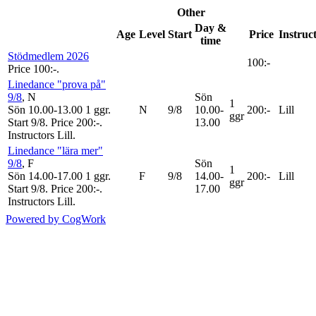
Other
Day &
Age
Level
Start
Price
Instruc
time
Stödmedlem 2026
100:-
Price 100:-
.
Linedance "prova på"
9/8
, N
Sön
1
Sön 10.00-13.00
1 ggr
.
N
9/8
10.00-
200:-
Lill
ggr
Start 9/8
.
Price 200:-
.
13.00
Instructors Lill
.
Linedance "lära mer"
9/8
, F
Sön
1
Sön 14.00-17.00
1 ggr
.
F
9/8
14.00-
200:-
Lill
ggr
Start 9/8
.
Price 200:-
.
17.00
Instructors Lill
.
Powered by CogWork