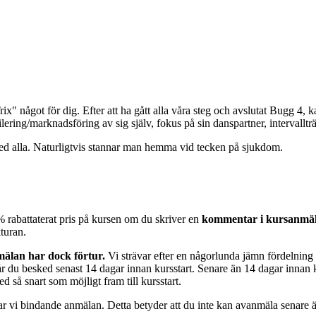
x" något för dig. Efter att ha gått alla våra steg och avslutat Bugg 4, 
ilering/marknadsföring av sig själv, fokus på sin danspartner, intervallt
 med alla. Naturligtvis stannar man hemma vid tecken på sjukdom.
% rabattaterat pris på kursen om du skriver en
kommentar i kursanmä
turan.
älan har dock förtur.
Vi strävar efter en någorlunda jämn fördelning fö
k får du besked senast 14 dagar innan kursstart. Senare än 14 dagar inna
ed så snart som möjligt fram till kursstart.
har vi bindande anmälan. Detta betyder att du inte kan avanmäla senare 