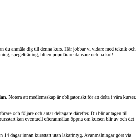
kan du anmäla dig till denna kurs. Här jobbar vi vidare med teknik och
räning, spegelträning, bli en populärare dansare och ha kul!
lan
. Notera att medlemsskap är obligatoriskt för att delta i våra kurser.
rare och följare och antar deltagare därefter. Du blir antagen till
n kursstart kan eventuell efteranmälan öppna om kursen blir av och det
än 14 dagar innan kursstart utan läkarintyg. Avanmälningar görs via