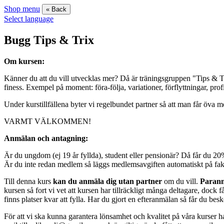
Shop menu
« Back
Select language
Bugg Tips & Trix
Om kursen:
Känner du att du vill utvecklas mer? Då är träningsgruppen "Tips & Tri
finess. Exempel på moment: föra-följa, variationer, förflyttningar, prof
Under kurstillfällena byter vi regelbundet partner så att man får öva
VARMT VÄLKOMMEN!
Anmälan och antagning:
Är du ungdom (ej 19 år fyllda), student eller pensionär? Då får du 20
Är du inte redan medlem så läggs medlemsavgiften automatiskt på fak
Till denna kurs
kan du anmäla dig utan partner
om du vill.
Paranm
kursen så fort vi vet att kursen har tillräckligt många deltagare, doc
finns platser kvar att fylla. Har du gjort en efteranmälan så får du besk
För att vi ska kunna garantera lönsamhet och kvalitet på våra kurser 