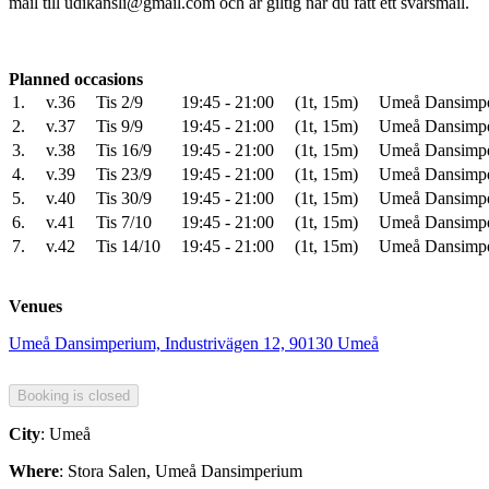
mail till udikansli@gmail.com och är giltig när du fått ett svarsmail.
Planned occasions
1.
v.36
Tis 2/9
19:45 - 21:00
(1t, 15m)
Umeå Dansimper
2.
v.37
Tis 9/9
19:45 - 21:00
(1t, 15m)
Umeå Dansimper
3.
v.38
Tis 16/9
19:45 - 21:00
(1t, 15m)
Umeå Dansimper
4.
v.39
Tis 23/9
19:45 - 21:00
(1t, 15m)
Umeå Dansimper
5.
v.40
Tis 30/9
19:45 - 21:00
(1t, 15m)
Umeå Dansimper
6.
v.41
Tis 7/10
19:45 - 21:00
(1t, 15m)
Umeå Dansimper
7.
v.42
Tis 14/10
19:45 - 21:00
(1t, 15m)
Umeå Dansimper
Venues
Umeå Dansimperium, Industrivägen 12, 90130 Umeå
City
: Umeå
Where
: Stora Salen, Umeå Dansimperium