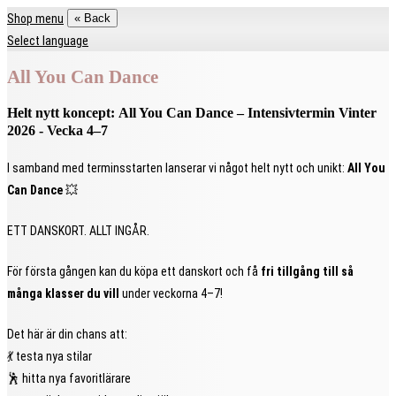
Shop menu
« Back
Select language
All You Can Dance
Helt nytt koncept:
All You Can Dance – Intensivtermin Vinter
2026 - Vecka 4–7
I samband med terminsstarten lanserar vi något helt nytt och unikt:
All You
Can Dance
💥
ETT DANSKORT. ALLT INGÅR.
För första gången kan du köpa ett danskort och få
fri tillgång till så
många klasser du vill
under veckorna 4–7!
Det här är din chans att:
💃 testa nya stilar
🕺 hitta nya favoritlärare