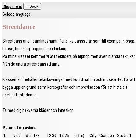
Shop menu
« Back
Select language
Streetdance
Streetdans är en samlingsnamn för olika dansstilar som till exempel hiphop,
house, breaking, popping och locking.
På mina klasser kommer vi att fokusera på hiphop men även blanda tekniker
från de andra streetdansstilarna.
Klasserna innehåller teknikövningar med koordination och musikalitet för att
bygga upp en grund samt koreografier och improvisation för att hitta sitt
eget sätt att dansa.
Ta med dig bekväma kläder och inneskor!
Planned occasions
1.
v.09
Sön 1/3
12:30 - 13:25
(55m)
City - Gränden - Studio 1