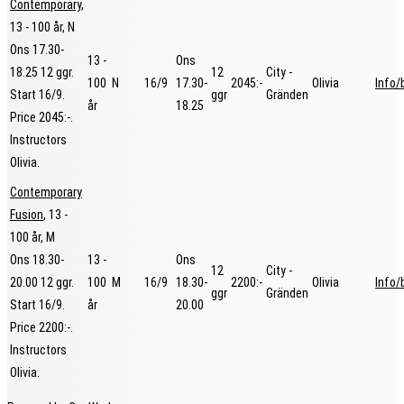
Contemporary
,
13 - 100 år
, N
Ons 17.30-
13 -
Ons
18.25
12 ggr
.
12
City -
100
N
16/9
17.30-
2045:-
Olivia
Info/
Start 16/9
.
ggr
Gränden
år
18.25
Price 2045:-
.
Instructors
Olivia
.
Contemporary
Fusion
, 13 -
100 år
, M
Ons 18.30-
13 -
Ons
12
City -
20.00
12 ggr
.
100
M
16/9
18.30-
2200:-
Olivia
Info/
ggr
Gränden
Start 16/9
.
år
20.00
Price 2200:-
.
Instructors
Olivia
.