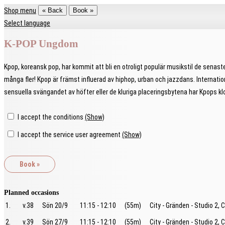
Shop menu
« Back
Book »
Select language
K-POP Ungdom
Kpop, koreansk pop, har kommit att bli en otroligt populär musikstil de sena
många fler! Kpop är främst influerad av hiphop, urban och jazzdans. Internatio
sensuella svängandet av höfter eller de kluriga placeringsbytena har Kpops k
I accept the conditions
(Show)
I accept the service user agreement
(Show)
Planned occasions
1.
v.38
Sön 20/9
11:15 - 12:10
(55m)
City - Gränden - Studio 2, C
2.
v.39
Sön 27/9
11:15 - 12:10
(55m)
City - Gränden - Studio 2, C