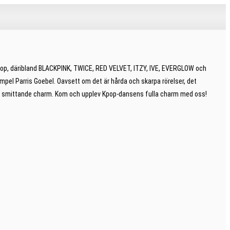
m Kpop, däribland BLACKPINK, TWICE, RED VELVET, ITZY, IVE, EVERGLOW och
empel Parris Goebel. Oavsett om det är hårda och skarpa rörelser, det
 och smittande charm. Kom och upplev Kpop-dansens fulla charm med oss!