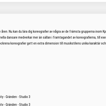
ste åren. Nu kan du lära dig koreografier av några av de främsta grupperna ino
nella dansare medverkar mer än sällan i framtagandet av koreografierna, till ex
lockrena koreografier gett en extra dimension till musikstilens unika karaktär
ity - Gränden - Studio 3
ity - Gränden - Studio 3