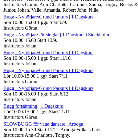
Instructors Göran, Ann-Charlotte, Caroline, Sanna, Torgny, Beckis &
Junior, Johan, Valle, Amanda, Robert John, Nille
.
Bugg - Nybörjare/Grund Parkurs | 1 Dagskurs
Sön 10.00-15.00
1 ggr
.
Start 6/9
.
Instructors Göran
.
Bugg - Nybörjare för singlar | 1 Dagskurs i Stockholm
Sön 10.00-15.00
Start 13/9
.
Instructors Johan
.
Bugg - Nybörjare/Grund Parkurs | 1 Dagskurs
Sön 10.00-15.00
1 ggr
.
Start 11/10
.
Instructors Johan
.
Bugg - Nybörjare/Grund Parkurs | 1 Dagskurs
Lör 10.00-15.00
1 ggr
.
Start 7/11
.
Instructors Göran
.
Bugg - Nybörjare/Grund Parkurs | 1 Dagskurs
Sön 10.00-15.00
1 ggr
.
Start 6/12
.
Instructors Johan
.
Bugg fortsättning | 1 Dagskurs
Lör 10.00-15.00
1 ggr
.
Start 21/11
.
Instructors Göran
.
SLOWBUGG för vana dansare | Arboga
Sön 10.00-15.30
Start 15/11
. Arboga Folkets Park.
Instructors Ann-Charlotte, Torgny
.