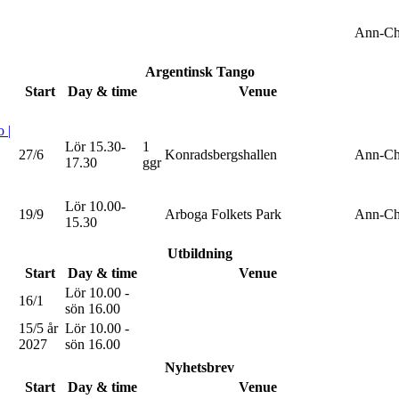
Ann-Cha
Argentinsk Tango
Start
Day & time
Venue
 |
Lör 15.30-
1
27/6
Konradsbergshallen
Ann-Cha
17.30
ggr
Lör 10.00-
19/9
Arboga Folkets Park
Ann-Cha
15.30
Utbildning
Start
Day & time
Venue
Lör 10.00 -
16/1
sön 16.00
15/5 år
Lör 10.00 -
2027
sön 16.00
Nyhetsbrev
Start
Day & time
Venue