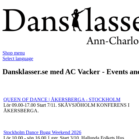
Shop menu
Select language
Dansklasser.se med AC Vacker - Events an
QUEEN OF DANCE | ÅKERSBERGA - STOCKHOLM
Lör 09.00-17.00
Start 7/11
. SKÅVSJÖHOLM KONFERENS I
ÅKERSBERGA.
Stockholm Dance Bugg Weekend 2026
Lör 10.00 - sön 16.00
1 ggr
.
Start 3/10
. Hallunda Folkets Hus.