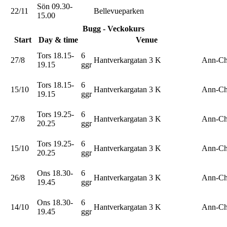
Sön 09.30-
22/11
Bellevueparken
15.00
Bugg - Veckokurs
Start
Day & time
Venue
Tors 18.15-
6
27/8
Hantverkargatan 3 K
Ann-Cha
19.15
ggr
Tors 18.15-
6
15/10
Hantverkargatan 3 K
Ann-Cha
19.15
ggr
Tors 19.25-
6
27/8
Hantverkargatan 3 K
Ann-Cha
20.25
ggr
Tors 19.25-
6
15/10
Hantverkargatan 3 K
Ann-Cha
20.25
ggr
Ons 18.30-
6
26/8
Hantverkargatan 3 K
Ann-Cha
19.45
ggr
Ons 18.30-
6
14/10
Hantverkargatan 3 K
Ann-Cha
19.45
ggr