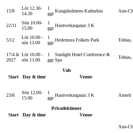
Lör 12.30-
1
15/8
Kungsholmens Kulturhus
Ann-Cha
14.30
ggr
Sön 10.00-
1
22/11
Hantverkargatan 3 K
15.00
ggr
Lör 10.00 -
1
5/12
Hedemora Folkets Park
Tobias,
sön 13.00
ggr
17/4 år
Lör 10.00 -
1
Sunlight Hotel Conference &
Tobias,
2027
sön 13.00
ggr
Spa
Vals
Start
Day & time
Venue
Sön 12.00-
1
23/8
Hantverkargatan 3 K
Anneli
15.00
ggr
Privatlektioner
Start
Day & time
Venue
Ann-Cha