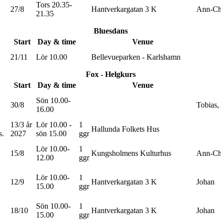
Tors 20.35-
27/8
Hantverkargatan 3 K
Ann-Cha
21.35
Bluesdans
Start
Day & time
Venue
21/11
Lör 10.00
Bellevueparken - Karlshamn
Fox - Helgkurs
Start
Day & time
Venue
Sön 10.00-
30/8
Tobias,
16.00
13/3 år
Lör 10.00 -
1
Hallunda Folkets Hus
s.
2027
sön 15.00
ggr
Lör 10.00-
1
15/8
Kungsholmens Kulturhus
Ann-Cha
12.00
ggr
Lör 10.00-
1
12/9
Hantverkargatan 3 K
Johan
15.00
ggr
Sön 10.00-
1
18/10
Hantverkargatan 3 K
Johan
15.00
ggr