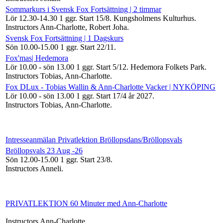
Sommarkurs i Svensk Fox Fortsättning | 2 timmar
Lör 12.30-14.30
1 ggr
.
Start 15/8
. Kungsholmens Kulturhus.
Instructors Ann-Charlotte, Robert Joha
.
Svensk Fox Fortsättning | 1 Dagskurs
Sön 10.00-15.00
1 ggr
.
Start 22/11
.
Fox'mas| Hedemora
Lör 10.00 - sön 13.00
1 ggr
.
Start 5/12
. Hedemora Folkets Park.
Instructors Tobias, Ann-Charlotte
.
Fox DLux - Tobias Wallin & Ann-Charlotte Vacker | NYKÖPING
Lör 10.00 - sön 13.00
1 ggr
.
Start 17/4 år 2027
.
Instructors Tobias, Ann-Charlotte
.
Intresseanmälan Privatlektion Bröllopsdans/Bröllopsvals
Bröllopsvals 23 Aug -26
Sön 12.00-15.00
1 ggr
.
Start 23/8
.
Instructors Anneli
.
PRIVATLEKTION 60 Minuter med Ann-Charlotte
Instructors Ann-Charlotte
.