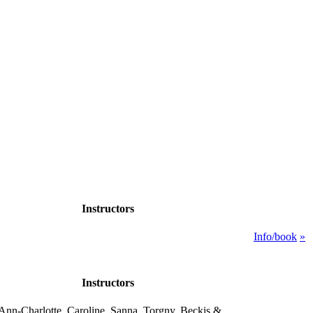
Instructors
Info/book
»
Instructors
Ann-Charlotte, Caroline, Sanna, Torgny, Beckis &