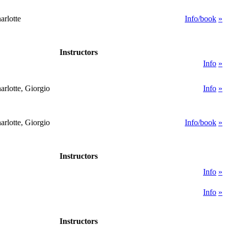
rlotte
Info/book
»
Instructors
Info
»
rlotte, Giorgio
Info
»
rlotte, Giorgio
Info/book
»
Instructors
Info
»
Info
»
Instructors