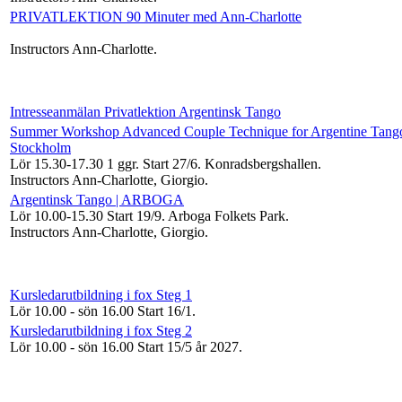
PRIVATLEKTION 90 Minuter med Ann-Charlotte
Instructors Ann-Charlotte
.
Intresseanmälan Privatlektion Argentinsk Tango
Summer Workshop Advanced Couple Technique for Argentine Tango
Stockholm
Lör 15.30-17.30
1 ggr
.
Start 27/6
. Konradsbergshallen.
Instructors Ann-Charlotte, Giorgio
.
Argentinsk Tango | ARBOGA
Lör 10.00-15.30
Start 19/9
. Arboga Folkets Park.
Instructors Ann-Charlotte, Giorgio
.
Kursledarutbildning i fox Steg 1
Lör 10.00 - sön 16.00
Start 16/1
.
Kursledarutbildning i fox Steg 2
Lör 10.00 - sön 16.00
Start 15/5 år 2027
.