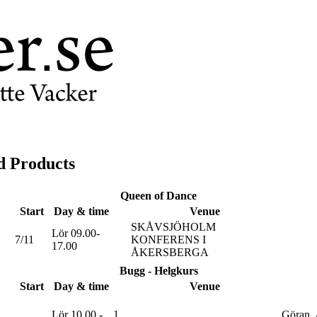
d Products
Queen of Dance
Start
Day & time
Venue
SKÅVSJÖHOLM
Lör 09.00-
7/11
KONFERENS I
17.00
ÅKERSBERGA
Bugg - Helgkurs
Start
Day & time
Venue
Lör 10.00 -
1
Göran, 