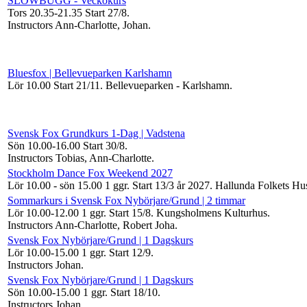
SLOWBUGG - Veckokurs
Tors 20.35-21.35
Start 27/8
.
Instructors Ann-Charlotte, Johan
.
Bluesfox | Bellevueparken Karlshamn
Lör 10.00
Start 21/11
. Bellevueparken - Karlshamn.
Svensk Fox Grundkurs 1-Dag | Vadstena
Sön 10.00-16.00
Start 30/8
.
Instructors Tobias, Ann-Charlotte
.
Stockholm Dance Fox Weekend 2027
Lör 10.00 - sön 15.00
1 ggr
.
Start 13/3 år 2027
. Hallunda Folkets Hu
Sommarkurs i Svensk Fox Nybörjare/Grund | 2 timmar
Lör 10.00-12.00
1 ggr
.
Start 15/8
. Kungsholmens Kulturhus.
Instructors Ann-Charlotte, Robert Joha
.
Svensk Fox Nybörjare/Grund | 1 Dagskurs
Lör 10.00-15.00
1 ggr
.
Start 12/9
.
Instructors Johan
.
Svensk Fox Nybörjare/Grund | 1 Dagskurs
Sön 10.00-15.00
1 ggr
.
Start 18/10
.
Instructors Johan
.