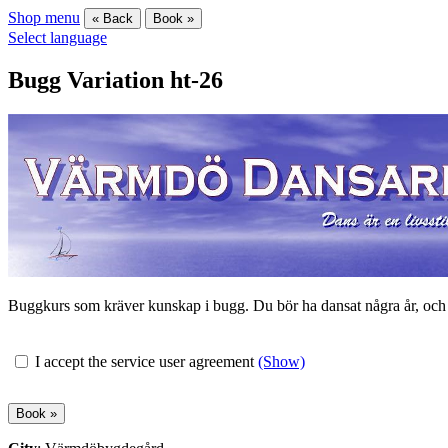
Shop menu
« Back
Book »
Select language
Bugg Variation ht-26
Buggkurs som kräver kunskap i bugg. Du bör ha dansat några år, och be
I accept the service user agreement
(Show)