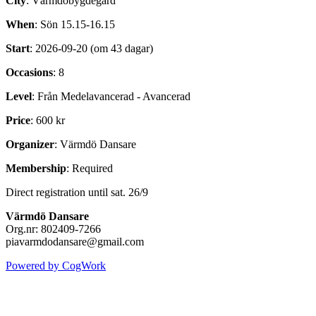
City
: Värmdöbygdegård
When
: Sön 15.15-16.15
Start
: 2026-09-20 (om 43 dagar)
Occasions
: 8
Level
: Från Medelavancerad - Avancerad
Price
: 600 kr
Organizer
: Värmdö Dansare
Membership
: Required
Direct registration until sat. 26/9
Värmdö Dansare
Org.nr: 802409-7266
piavarmdodansare@gmail.com
Powered by CogWork