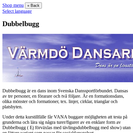
Shop menu
« Back
Select language
Dubbelbugg
Dubbelbugg är en dans inom Svenska Danssportförbundet. Dansas
av tre personer, en förarare och två följare. Är en formationsdans,
olika mönster och formationer, tex. linjer, cirklar, trianglar och
platsbyten.
Under detta kurstillfälle får VANA buggare möjligheten att testa på
grunderna och lära sig några turer/figurer av en enklare form av
Dubbelbugg ( Ej förväxlas med tävlingsdubbelbugg med show) utan
en lättare variant som passar för socialdansgolvet.