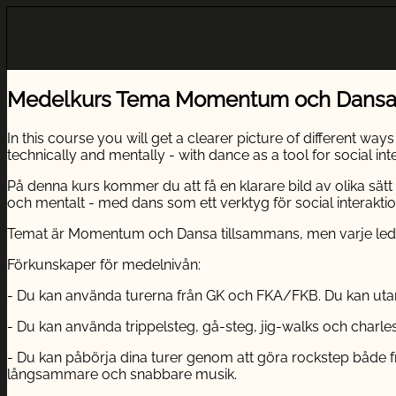
Medelkurs Tema Momentum och Dansa 
In this course you will get a clearer picture of different w
technically and mentally - with dance as a tool for social int
På denna kurs kommer du att få en klarare bild av olika sät
och mentalt - med dans som ett verktyg för social interaktio
Temat är Momentum och Dansa tillsammans, men varje ledare s
Förkunskaper för medelnivån:
- Du kan använda turerna från GK och FKA/FKB. Du kan utan
- Du kan använda trippelsteg, gå-steg, jig-walks och charles
- Du kan påbörja dina turer genom att göra rockstep både fra
långsammare och snabbare musik.