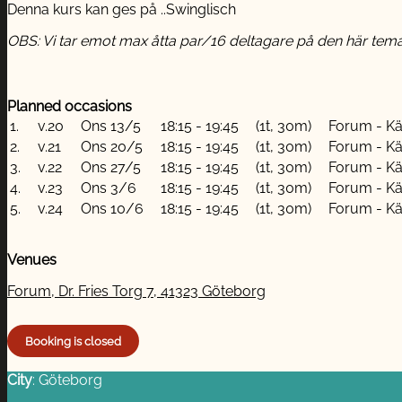
Denna kurs kan ges på ..Swinglisch
OBS: Vi tar emot max åtta par/16 deltagare på den här tem
Planned occasions
1.
v.20
Ons 13/5
18:15 - 19:45
(1t, 30m)
Forum - Kä
2.
v.21
Ons 20/5
18:15 - 19:45
(1t, 30m)
Forum - Kä
3.
v.22
Ons 27/5
18:15 - 19:45
(1t, 30m)
Forum - Kä
4.
v.23
Ons 3/6
18:15 - 19:45
(1t, 30m)
Forum - Kä
5.
v.24
Ons 10/6
18:15 - 19:45
(1t, 30m)
Forum - Kä
Venues
Forum, Dr. Fries Torg 7, 41323 Göteborg
City
: Göteborg