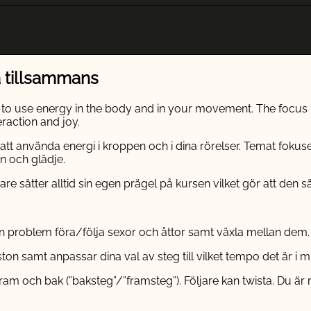
tillsammans
ays to use energy in the body and in your movement. The focus
eraction and joy.
t att använda energi i kroppen och i dina rörelser. Temat fok
n och glädje.
ätter alltid sin egen prägel på kursen vilket gör att den säl
 problem föra/följa sexor och åttor samt växla mellan dem.
ton samt anpassar dina val av steg till vilket tempo det är i 
m och bak (”baksteg”/”framsteg”). Följare kan twista. Du är r