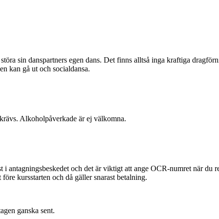
störa sin danspartners egen dans. Det finns alltså inga kraftiga dragför
sen kan gå ut och socialdansa.
 krävs. Alkoholpåverkade är ej välkomna.
antagningsbeskedet och det är viktigt att ange OCR-numret när du regis
 före kursstarten och då gäller snarast betalning.
tagen ganska sent.