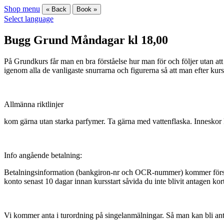
Shop menu
« Back
Book »
Select language
Bugg Grund Måndagar kl 18,00
På Grundkurs får man en bra förståelse hur man för och följer utan att 
igenom alla de vanligaste snurrarna och figurerna så att man efter kur
Allmänna riktlinjer
kom gärna utan starka parfymer. Ta gärna med vattenflaska. Inneskor
Info angående betalning:
Betalningsinformation (bankgiron-nr och OCR-nummer) kommer först i 
konto senast 10 dagar innan kursstart såvida du inte blivit antagen kort
Vi kommer anta i turordning på singelanmälningar. Så man kan bli an