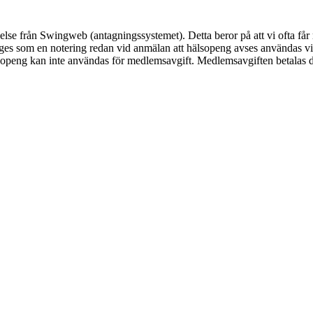
e från Swingweb (antagningssystemet). Detta beror på att vi ofta får r
nges som en notering redan vid anmälan att hälsopeng avses användas v
openg kan inte användas för medlemsavgift. Medlemsavgiften betalas d