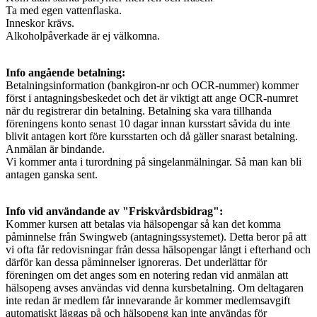
Ta med egen vattenflaska.
Inneskor krävs.
Alkoholpåverkade är ej välkomna.
Info angående betalning:
Betalningsinformation (bankgiron-nr och OCR-nummer) kommer
först i antagningsbeskedet och det är viktigt att ange OCR-numret
när du registrerar din betalning. Betalning ska vara tillhanda
föreningens konto senast 10 dagar innan kursstart såvida du inte
blivit antagen kort före kursstarten och då gäller snarast betalning.
Anmälan är bindande.
Vi kommer anta i turordning på singelanmälningar. Så man kan bli
antagen ganska sent.
Info vid användande av "Friskvårdsbidrag":
Kommer kursen att betalas via hälsopengar så kan det komma
påminnelse från Swingweb (antagningssystemet). Detta beror på att
vi ofta får redovisningar från dessa hälsopengar långt i efterhand och
därför kan dessa påminnelser ignoreras. Det underlättar för
föreningen om det anges som en notering redan vid anmälan att
hälsopeng avses användas vid denna kursbetalning. Om deltagaren
inte redan är medlem får innevarande år kommer medlemsavgift
automatiskt läggas på och hälsopeng kan inte användas för