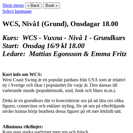
Shop menu
« Back
Book »
Select language
WCS, Nivå1 (Grund), Onsdagar 18.00
Kurs: WCS - Vuxna - Nivå 1 - Grundkurs
Start: Onsdag 16/9 kl 18.00
Ledare: Mattias Egonsson & Emma Fritz
Kort info om WCS:
West Coast Swing är en populär pardans från USA som är relativt
ny i Sverige och ökar i popularitet för varje år. Den dansas till
varierande musik (populärmusik, soul, funk och blues m.m.).
Detta är en grundkurs där vi koncentrerar oss på att lära oss olika
figurer, connection och enklare styling, för att sen på efterföljande
nivåer kunna börja bearbeta dessa figurer på ett mer lekfullt sätt.
Allmänna riktlinjer:
Kom utan starka parfymer men ren och fräsch.