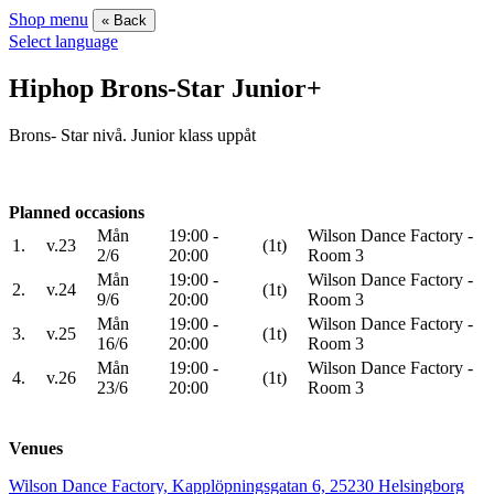
Shop menu
« Back
Select language
Hiphop Brons-Star Junior+
Brons- Star nivå. Junior klass uppåt
Planned occasions
Mån
19:00 -
Wilson Dance Factory -
1.
v.23
(1t)
2/6
20:00
Room 3
Mån
19:00 -
Wilson Dance Factory -
2.
v.24
(1t)
9/6
20:00
Room 3
Mån
19:00 -
Wilson Dance Factory -
3.
v.25
(1t)
16/6
20:00
Room 3
Mån
19:00 -
Wilson Dance Factory -
4.
v.26
(1t)
23/6
20:00
Room 3
Venues
Wilson Dance Factory, Kapplöpningsgatan 6, 25230 Helsingborg