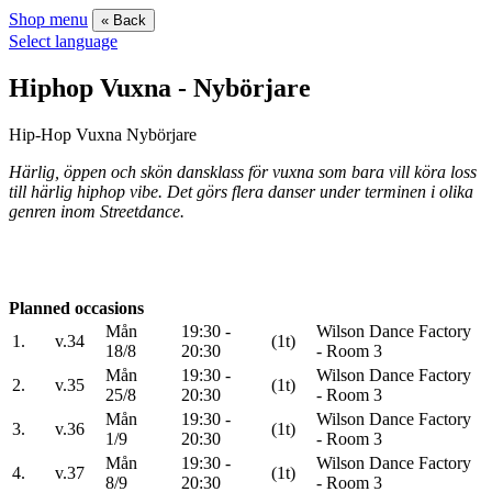
Shop menu
« Back
Select language
Hiphop Vuxna - Nybörjare
Hip-Hop Vuxna Nybörjare
Härlig, öppen och skön dansklass för vuxna som bara vill köra loss
till härlig hiphop vibe. Det görs flera danser under terminen i olika
genren inom Streetdance.
Planned occasions
Mån
19:30 -
Wilson Dance Factory
1.
v.34
(1t)
18/8
20:30
- Room 3
Mån
19:30 -
Wilson Dance Factory
2.
v.35
(1t)
25/8
20:30
- Room 3
Mån
19:30 -
Wilson Dance Factory
3.
v.36
(1t)
1/9
20:30
- Room 3
Mån
19:30 -
Wilson Dance Factory
4.
v.37
(1t)
8/9
20:30
- Room 3